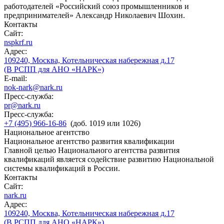
работодателей «Российский союз промышленников и
предпринимателей» Александр Николаевич Шохин.
Контакты
Сайт:
nspkrf.ru
Адрес:
109240, Москва, Котельническая набережная д.17
(В РСПП для АНО «НАРК»)
E-mail:
nok-nark@nark.ru
Пресс-служба:
pr@nark.ru
Пресс-служба:
+7 (495) 966-16-86
(доб. 1019 или 1026)
Национальное агентство
Национальное агентство развития квалификации
Главной целью Национального агентства развития
квалификаций является содействие развитию Национальной
системы квалификаций в России.
Контакты
Сайт:
nark.ru
Адрес:
109240, Москва, Котельническая набережная д.17
(В РСПП для АНО «НАРК»)