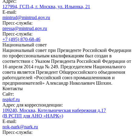
Адрес:
127994, ГСП-4, г. Москва, ул. Ильинка, 21
E-mail:
mintrud@mintrud.gov.ru
Пресс-служба:
pressa@mintrud.gov.ru
Пресс-служба:
+7 (495) 870-68-46
Национальный совет
Национальный совет при Президенте Российской Федерации
по профессиональным квалификациям был создан в
соответствии с Указом Президента Российской Федерации от
16 апреля 2014 года № 249. Председателем Национального
совета является Президент Общероссийского объединения
работодателей «Российский союз промышленников и
предпринимателей» Александр Николаевич Шохин.
Контакты
Сайт:
nspkrf.ru
Адрес для корреспонденции:
109240, Москва, Котельническая набережная д.17
(В РСПП для АНО «НАРК»)
E-mail:
nok-nark@nark.ru
Пресс-служба: