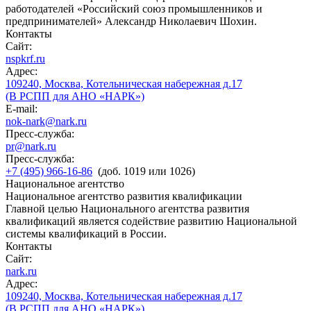
работодателей «Российский союз промышленников и
предпринимателей» Александр Николаевич Шохин.
Контакты
Сайт:
nspkrf.ru
Адрес:
109240, Москва, Котельническая набережная д.17
(В РСПП для АНО «НАРК»)
E-mail:
nok-nark@nark.ru
Пресс-служба:
pr@nark.ru
Пресс-служба:
+7 (495) 966-16-86
(доб. 1019 или 1026)
Национальное агентство
Национальное агентство развития квалификации
Главной целью Национального агентства развития
квалификаций является содействие развитию Национальной
системы квалификаций в России.
Контакты
Сайт:
nark.ru
Адрес:
109240, Москва, Котельническая набережная д.17
(В РСПП для АНО «НАРК»)