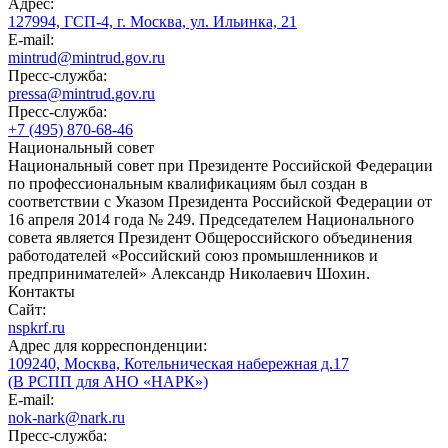
Адрес:
127994, ГСП-4, г. Москва, ул. Ильинка, 21
E-mail:
mintrud@mintrud.gov.ru
Пресс-служба:
pressa@mintrud.gov.ru
Пресс-служба:
+7 (495) 870-68-46
Национальный совет
Национальный совет при Президенте Российской Федерации
по профессиональным квалификациям был создан в
соответствии с Указом Президента Российской Федерации от
16 апреля 2014 года № 249. Председателем Национального
совета является Президент Общероссийского объединения
работодателей «Российский союз промышленников и
предпринимателей» Александр Николаевич Шохин.
Контакты
Сайт:
nspkrf.ru
Адрес для корреспонденции:
109240, Москва, Котельническая набережная д.17
(В РСПП для АНО «НАРК»)
E-mail:
nok-nark@nark.ru
Пресс-служба: