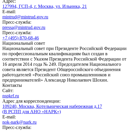
Адрес:
127994, ГСП-4, г. Москва, ул. Ильинка, 21
E-mail:
mintrud@mintrud.gov.ru
Пресс-служба:
pressa@mintrud.gov.ru
Пресс-служба:
+7 (495) 870-68-46
Национальный совет
Национальный совет при Президенте Российской Федерации
по профессиональным квалификациям был создан в
соответствии с Указом Президента Российской Федерации от
16 апреля 2014 года № 249. Председателем Национального
совета является Президент Общероссийского объединения
работодателей «Российский союз промышленников и
предпринимателей» Александр Николаевич Шохин.
Контакты
Сайт:
nspkrf.ru
Адрес для корреспонденции:
109240, Москва, Котельническая набережная д.17
(В РСПП для АНО «НАРК»)
E-mail:
nok-nark@nark.ru
Пресс-служба: