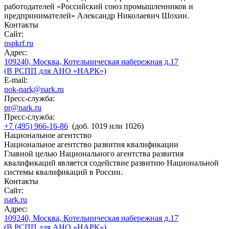
работодателей «Российский союз промышленников и
предпринимателей» Александр Николаевич Шохин.
Контакты
Сайт:
nspkrf.ru
Адрес:
109240, Москва, Котельническая набережная д.17
(В РСПП для АНО «НАРК»)
E-mail:
nok-nark@nark.ru
Пресс-служба:
pr@nark.ru
Пресс-служба:
+7 (495) 966-16-86
(доб. 1019 или 1026)
Национальное агентство
Национальное агентство развития квалификации
Главной целью Национального агентства развития
квалификаций является содействие развитию Национальной
системы квалификаций в России.
Контакты
Сайт:
nark.ru
Адрес:
109240, Москва, Котельническая набережная д.17
(В РСПП для АНО «НАРК»)