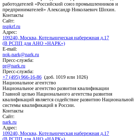
работодателей «Российский союз промышленников и
предпринимателей» Александр Николаевич Шохин.
Контакты
Сайт:
nspkrf.ru
Адрес:
109240, Москва, Котельническая набережная д.17
(В РСПП для АНО «НАРК»)
E-mail:
nok-nark@nark.ru
Пресс-служба:
pr@nark.ru
Пресс-служба:
+7 (495) 966-16-86
(доб. 1019 или 1026)
Национальное агентство
Национальное агентство развития квалификации
Главной целью Национального агентства развития
квалификаций является содействие развитию Национальной
системы квалификаций в России.
Контакты
Сайт:
nark.ru
Адрес:
109240, Москва, Котельническая набережная д.17
(В РСПП для АНО «НАРК»)