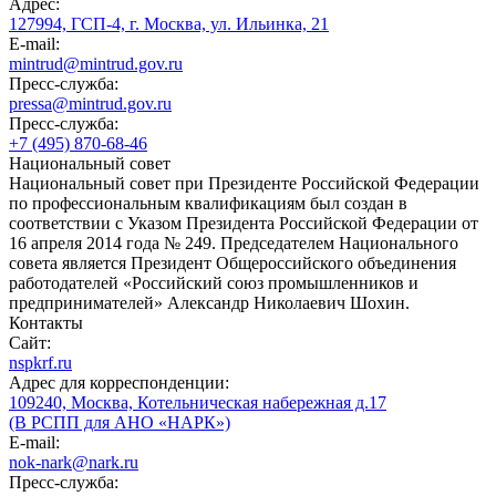
Адрес:
127994, ГСП-4, г. Москва, ул. Ильинка, 21
E-mail:
mintrud@mintrud.gov.ru
Пресс-служба:
pressa@mintrud.gov.ru
Пресс-служба:
+7 (495) 870-68-46
Национальный совет
Национальный совет при Президенте Российской Федерации
по профессиональным квалификациям был создан в
соответствии с Указом Президента Российской Федерации от
16 апреля 2014 года № 249. Председателем Национального
совета является Президент Общероссийского объединения
работодателей «Российский союз промышленников и
предпринимателей» Александр Николаевич Шохин.
Контакты
Сайт:
nspkrf.ru
Адрес для корреспонденции:
109240, Москва, Котельническая набережная д.17
(В РСПП для АНО «НАРК»)
E-mail:
nok-nark@nark.ru
Пресс-служба: