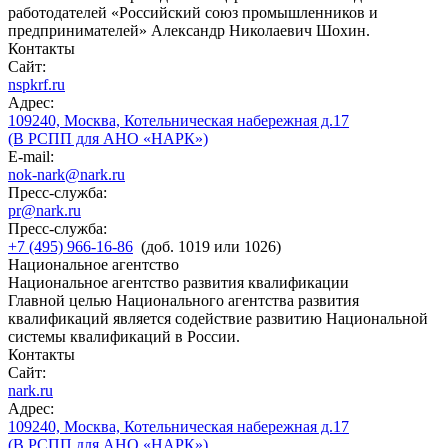
работодателей «Российский союз промышленников и
предпринимателей» Александр Николаевич Шохин.
Контакты
Сайт:
nspkrf.ru
Адрес:
109240, Москва, Котельническая набережная д.17
(В РСПП для АНО «НАРК»)
E-mail:
nok-nark@nark.ru
Пресс-служба:
pr@nark.ru
Пресс-служба:
+7 (495) 966-16-86
(доб. 1019 или 1026)
Национальное агентство
Национальное агентство развития квалификации
Главной целью Национального агентства развития
квалификаций является содействие развитию Национальной
системы квалификаций в России.
Контакты
Сайт:
nark.ru
Адрес:
109240, Москва, Котельническая набережная д.17
(В РСПП для АНО «НАРК»)