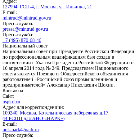
Адрес:
127994, ГСП-4, г. Москва, ул. Ильинка, 21
E-mail:
mintrud@mintrud.gov.ru
Пресс-служба:
pressa@mintrud.gov.ru
Пресс-служба:
+7 (495) 870-68-46
Национальный совет
Национальный совет при Президенте Российской Федерации
по профессиональным квалификациям был создан в
соответствии с Указом Президента Российской Федерации от
16 апреля 2014 года № 249. Председателем Национального
совета является Президент Общероссийского объединения
работодателей «Российский союз промышленников и
предпринимателей» Александр Николаевич Шохин.
Контакты
Сайт:
nspkrf.ru
Адрес для корреспонденции:
109240, Москва, Котельническая набережная д.17
(В РСПП для АНО «НАРК»)
E-mail:
nok-nark@nark.ru
Пресс-служба: