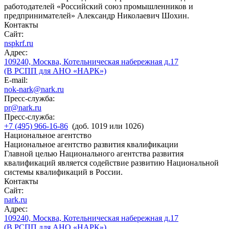
работодателей «Российский союз промышленников и
предпринимателей» Александр Николаевич Шохин.
Контакты
Сайт:
nspkrf.ru
Адрес:
109240, Москва, Котельническая набережная д.17
(В РСПП для АНО «НАРК»)
E-mail:
nok-nark@nark.ru
Пресс-служба:
pr@nark.ru
Пресс-служба:
+7 (495) 966-16-86
(доб. 1019 или 1026)
Национальное агентство
Национальное агентство развития квалификации
Главной целью Национального агентства развития
квалификаций является содействие развитию Национальной
системы квалификаций в России.
Контакты
Сайт:
nark.ru
Адрес:
109240, Москва, Котельническая набережная д.17
(В РСПП для АНО «НАРК»)