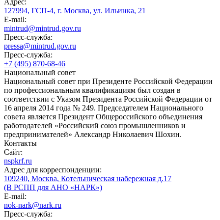
Адрес:
127994, ГСП-4, г. Москва, ул. Ильинка, 21
E-mail:
mintrud@mintrud.gov.ru
Пресс-служба:
pressa@mintrud.gov.ru
Пресс-служба:
+7 (495) 870-68-46
Национальный совет
Национальный совет при Президенте Российской Федерации
по профессиональным квалификациям был создан в
соответствии с Указом Президента Российской Федерации от
16 апреля 2014 года № 249. Председателем Национального
совета является Президент Общероссийского объединения
работодателей «Российский союз промышленников и
предпринимателей» Александр Николаевич Шохин.
Контакты
Сайт:
nspkrf.ru
Адрес для корреспонденции:
109240, Москва, Котельническая набережная д.17
(В РСПП для АНО «НАРК»)
E-mail:
nok-nark@nark.ru
Пресс-служба: