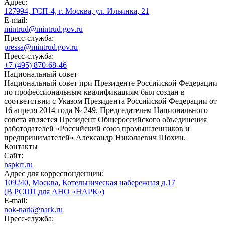
Адрес:
127994, ГСП-4, г. Москва, ул. Ильинка, 21
E-mail:
mintrud@mintrud.gov.ru
Пресс-служба:
pressa@mintrud.gov.ru
Пресс-служба:
+7 (495) 870-68-46
Национальный совет
Национальный совет при Президенте Российской Федерации
по профессиональным квалификациям был создан в
соответствии с Указом Президента Российской Федерации от
16 апреля 2014 года № 249. Председателем Национального
совета является Президент Общероссийского объединения
работодателей «Российский союз промышленников и
предпринимателей» Александр Николаевич Шохин.
Контакты
Сайт:
nspkrf.ru
Адрес для корреспонденции:
109240, Москва, Котельническая набережная д.17
(В РСПП для АНО «НАРК»)
E-mail:
nok-nark@nark.ru
Пресс-служба: