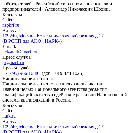
работодателей «Российский союз промышленников и
предпринимателей» Александр Николаевич Шохин.
Контакты
Сайт:
nspkrf.ru
Адрес:
109240, Москва, Котельническая набережная д.17
(В РСПП для АНО «НАРК»)
E-mail:
nok-nark@nark.ru
Пресс-служба:
pr@nark.ru
Пресс-служба:
+7 (495) 966-16-86
(доб. 1019 или 1026)
Национальное агентство
Национальное агентство развития квалификации
Главной целью Национального агентства развития
квалификаций является содействие развитию Национальной
системы квалификаций в России.
Контакты
Сайт:
nark.ru
Адрес:
109240, Москва, Котельническая набережная д.17
(В РСПП для АНО «НАРК»)