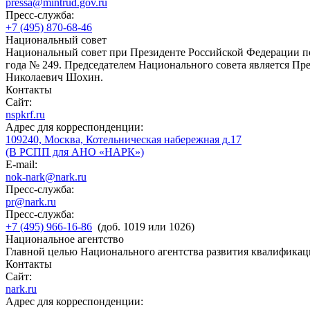
pressa@mintrud.gov.ru
Пресс-служба:
+7 (495) 870-68-46
Национальный совет
Национальный совет при Президенте Российской Федерации по
года № 249. Председателем Национального совета является П
Николаевич Шохин.
Контакты
Сайт:
nspkrf.ru
Адрес для корреспонденции:
109240, Москва, Котельническая набережная д.17
(В РСПП для АНО «НАРК»)
E-mail:
nok-nark@nark.ru
Пресс-служба:
pr@nark.ru
Пресс-служба:
+7 (495) 966-16-86
(доб. 1019 или 1026)
Национальное агентство
Главной целью Национального агентства развития квалификац
Контакты
Сайт:
nark.ru
Адрес для корреспонденции: