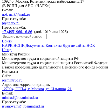
109240, Москва, Котельническая набережная д.17
(В РСПП для АНО «НАРК»)
E-mail:
nok-nark@nark.ru
Пресс-служба:
pr@nark.ru
Пресс-служба:
+7 (495) 966-16-86
(доб. 1019 или 1026)
Войти
НАРК
НСПК
Документы
Контакты
Другие сайты НОК
Назад
Минтруд России
Министерство труда и социальной защиты РФ
Министерство труда и социальной защиты Российской Федераци
а также координацию деятельности Пенсионного фонда Россий
Контакты
Сайт:
rosmintrud.ru
Адрес для корреспонденции:
127994, ГСП-4, г. Москва, ул. Ильинка, 21
E-mail:
mintrud@rosmintrud.ru
Пресс-служба:
isyanovams@rosmintrud.ru