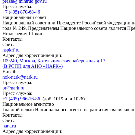
pressa@mintrud.gov.ru
Пресс-служба:
+7 (495) 870-68-46
Национальный совет
Национальный совет при Президенте Российской Федерации по
года № 249. Председателем Национального совета является П
Николаевич Шохин.
Контакты
Сайт:
nspkrf.ru
Адрес для корреспонденции:
109240, Москва, Котельническая набережная д.17
(В РСПП для АНО «НАРК»)
E-mail:
nok-nark@nark.ru
Пресс-служба:
pr@nark.ru
Пресс-служба:
+7 (495) 966-16-86
(доб. 1019 или 1026)
Национальное агентство
Главной целью Национального агентства развития квалификац
Контакты
Сайт:
nark.ru
Адрес для корреспонденции: