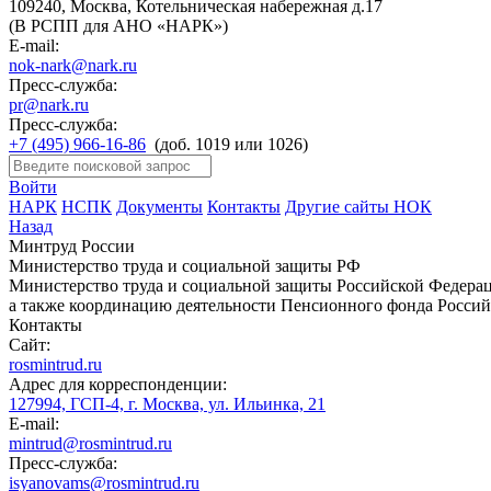
109240, Москва, Котельническая набережная д.17
(В РСПП для АНО «НАРК»)
E-mail:
nok-nark@nark.ru
Пресс-служба:
pr@nark.ru
Пресс-служба:
+7 (495) 966-16-86
(доб. 1019 или 1026)
Войти
НАРК
НСПК
Документы
Контакты
Другие сайты НОК
Назад
Минтруд России
Министерство труда и социальной защиты РФ
Министерство труда и социальной защиты Российской Федераци
а также координацию деятельности Пенсионного фонда Россий
Контакты
Сайт:
rosmintrud.ru
Адрес для корреспонденции:
127994, ГСП-4, г. Москва, ул. Ильинка, 21
E-mail:
mintrud@rosmintrud.ru
Пресс-служба:
isyanovams@rosmintrud.ru