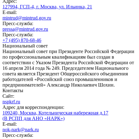
Адрес:
127994, ГСП-4, г. Москва, ул. Ильинка, 21
E-mail:
mintrud@mintrud.gov.ru
Пресс-служба:
pressa@mintrud.gov.ru
Пресс-служба:
+7 (495) 870-68-46
Национальный совет
Национальный совет при Президенте Российской Федерации
по профессиональным квалификациям был создан в
соответствии с Указом Президента Российской Федерации от
16 апреля 2014 года № 249. Председателем Национального
совета является Президент Общероссийского объединения
работодателей «Российский союз промышленников и
предпринимателей» Александр Николаевич Шохин.
Контакты
Сайт:
nspkrf.ru
Адрес для корреспонденции:
109240, Москва, Котельническая набережная д.17
(В РСПП для АНО «НАРК»)
E-mail:
nok-nark@nark.ru
Пресс-служба: