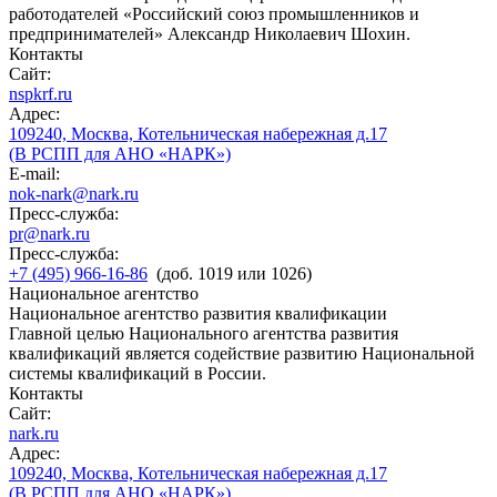
работодателей «Российский союз промышленников и
предпринимателей» Александр Николаевич Шохин.
Контакты
Сайт:
nspkrf.ru
Адрес:
109240, Москва, Котельническая набережная д.17
(В РСПП для АНО «НАРК»)
E-mail:
nok-nark@nark.ru
Пресс-служба:
pr@nark.ru
Пресс-служба:
+7 (495) 966-16-86
(доб. 1019 или 1026)
Национальное агентство
Национальное агентство развития квалификации
Главной целью Национального агентства развития
квалификаций является содействие развитию Национальной
системы квалификаций в России.
Контакты
Сайт:
nark.ru
Адрес:
109240, Москва, Котельническая набережная д.17
(В РСПП для АНО «НАРК»)