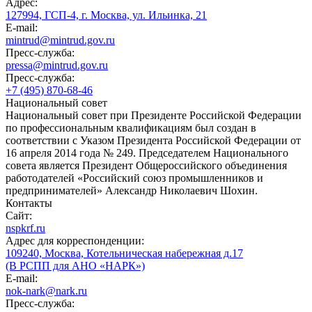
Адрес:
127994, ГСП-4, г. Москва, ул. Ильинка, 21
E-mail:
mintrud@mintrud.gov.ru
Пресс-служба:
pressa@mintrud.gov.ru
Пресс-служба:
+7 (495) 870-68-46
Национальный совет
Национальный совет при Президенте Российской Федерации
по профессиональным квалификациям был создан в
соответствии с Указом Президента Российской Федерации от
16 апреля 2014 года № 249. Председателем Национального
совета является Президент Общероссийского объединения
работодателей «Российский союз промышленников и
предпринимателей» Александр Николаевич Шохин.
Контакты
Сайт:
nspkrf.ru
Адрес для корреспонденции:
109240, Москва, Котельническая набережная д.17
(В РСПП для АНО «НАРК»)
E-mail:
nok-nark@nark.ru
Пресс-служба: