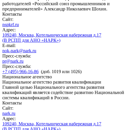
работодателей «Российский союз промышленников и
предпринимателей» Александр Николаевич Шохин.
Контакты
Сайт:
nspkrf.ru
Адрес:
109240, Москва, Котельническая набережная д.17
(В РСПП для АНО «НАРК»)
E-mail:
nok-nark@nark.ru
Пресс-служба:
pr@nark.ru
Пресс-служба:
+7 (495) 966-16-86
(доб. 1019 или 1026)
Национальное агентство
Национальное агентство развития квалификации
Главной целью Национального агентства развития
квалификаций является содействие развитию Национальной
системы квалификаций в России.
Контакты
Сайт:
nark.ru
Адрес:
109240, Москва, Котельническая набережная д.17
(В РСПП для АНО «НАРК»)