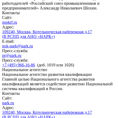
работодателей «Российский союз промышленников и
предпринимателей» Александр Николаевич Шохин.
Контакты
Сайт:
nspkrf.ru
Адрес:
109240, Москва, Котельническая набережная д.17
(В РСПП для АНО «НАРК»)
E-mail:
nok-nark@nark.ru
Пресс-служба:
pr@nark.ru
Пресс-служба:
+7 (495) 966-16-86
(доб. 1019 или 1026)
Национальное агентство
Национальное агентство развития квалификации
Главной целью Национального агентства развития
квалификаций является содействие развитию Национальной
системы квалификаций в России.
Контакты
Сайт:
nark.ru
Адрес:
109240, Москва, Котельническая набережная д.17
(В РСПП для АНО «НАРК»)