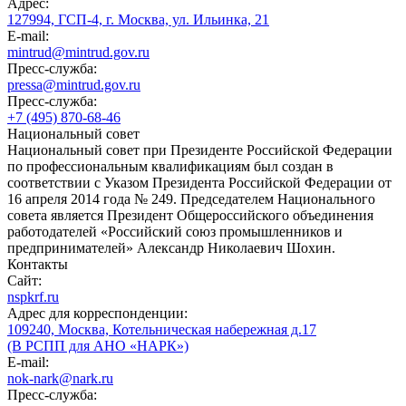
Адрес:
127994, ГСП-4, г. Москва, ул. Ильинка, 21
E-mail:
mintrud@mintrud.gov.ru
Пресс-служба:
pressa@mintrud.gov.ru
Пресс-служба:
+7 (495) 870-68-46
Национальный совет
Национальный совет при Президенте Российской Федерации
по профессиональным квалификациям был создан в
соответствии с Указом Президента Российской Федерации от
16 апреля 2014 года № 249. Председателем Национального
совета является Президент Общероссийского объединения
работодателей «Российский союз промышленников и
предпринимателей» Александр Николаевич Шохин.
Контакты
Сайт:
nspkrf.ru
Адрес для корреспонденции:
109240, Москва, Котельническая набережная д.17
(В РСПП для АНО «НАРК»)
E-mail:
nok-nark@nark.ru
Пресс-служба: