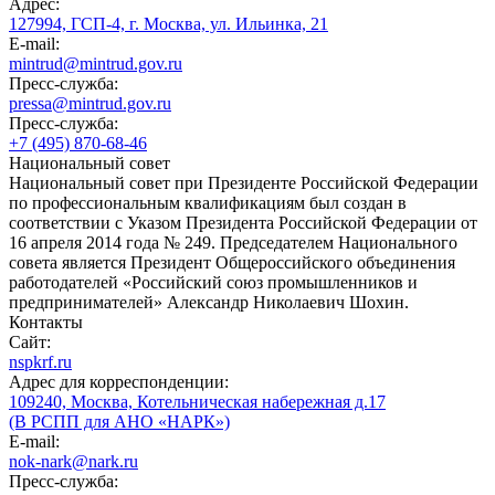
Адрес:
127994, ГСП-4, г. Москва, ул. Ильинка, 21
E-mail:
mintrud@mintrud.gov.ru
Пресс-служба:
pressa@mintrud.gov.ru
Пресс-служба:
+7 (495) 870-68-46
Национальный совет
Национальный совет при Президенте Российской Федерации
по профессиональным квалификациям был создан в
соответствии с Указом Президента Российской Федерации от
16 апреля 2014 года № 249. Председателем Национального
совета является Президент Общероссийского объединения
работодателей «Российский союз промышленников и
предпринимателей» Александр Николаевич Шохин.
Контакты
Сайт:
nspkrf.ru
Адрес для корреспонденции:
109240, Москва, Котельническая набережная д.17
(В РСПП для АНО «НАРК»)
E-mail:
nok-nark@nark.ru
Пресс-служба: