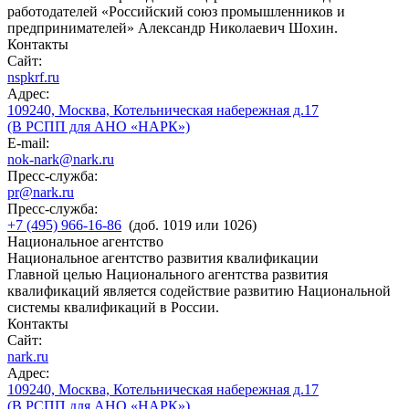
работодателей «Российский союз промышленников и
предпринимателей» Александр Николаевич Шохин.
Контакты
Сайт:
nspkrf.ru
Адрес:
109240, Москва, Котельническая набережная д.17
(В РСПП для АНО «НАРК»)
E-mail:
nok-nark@nark.ru
Пресс-служба:
pr@nark.ru
Пресс-служба:
+7 (495) 966-16-86
(доб. 1019 или 1026)
Национальное агентство
Национальное агентство развития квалификации
Главной целью Национального агентства развития
квалификаций является содействие развитию Национальной
системы квалификаций в России.
Контакты
Сайт:
nark.ru
Адрес:
109240, Москва, Котельническая набережная д.17
(В РСПП для АНО «НАРК»)