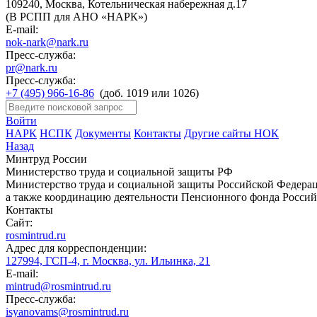
109240, Москва, Котельническая набережная д.17
(В РСПП для АНО «НАРК»)
E-mail:
nok-nark@nark.ru
Пресс-служба:
pr@nark.ru
Пресс-служба:
+7 (495) 966-16-86
(доб. 1019 или 1026)
Войти
НАРК
НСПК
Документы
Контакты
Другие сайты НОК
Назад
Минтруд России
Министерство труда и социальной защиты РФ
Министерство труда и социальной защиты Российской Федераци
а также координацию деятельности Пенсионного фонда Россий
Контакты
Сайт:
rosmintrud.ru
Адрес для корреспонденции:
127994, ГСП-4, г. Москва, ул. Ильинка, 21
E-mail:
mintrud@rosmintrud.ru
Пресс-служба:
isyanovams@rosmintrud.ru