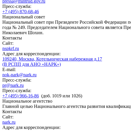
pressa@mintrud.gov.ru
Пресс-служба:
+7 (495) 870-68-46
Национальный совет
Национальный совет при Президенте Российской Федерации по
года № 249. Председателем Национального совета является П
Николаевич Шохин.
Контакты
Сайт:
nspkrf.ru
Адрес для корреспонденции:
109240, Москва, Котельническая набережная д.17
(В РСПП для АНО «НАРК»)
E-mail:
nok-nark@nark.ru
Пресс-служба:
pr@nark.ru
Пресс-служба:
+7 (495) 966-16-86
(доб. 1019 или 1026)
Национальное агентство
Главной целью Национального агентства развития квалификац
Контакты
Сайт:
nark.ru
Адрес для корреспонденции: