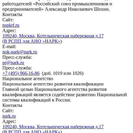
работодателей «Российский союз промышленников и
предпринимателей» Александр Николаевич Шохин.
Контакты
Сайт:
nspkrf.ru
Адрес:
109240, Москва, Котельническая набережная д.17
(В РСПП для АНО «НАРК»)
E-mail:
nok-nark@nark.ru
Пресс-служба:
pr@nark.ru
Пресс-служба:
+7 (495) 966-16-86
(доб. 1019 или 1026)
Национальное агентство
Национальное агентство развития квалификации
Главной целью Национального агентства развития
квалификаций является содействие развитию Национальной
системы квалификаций в России.
Контакты
Сайт:
nark.ru
Адрес:
109240, Москва, Котельническая набережная д.17
(В РСПП для АНО «НАРК»)