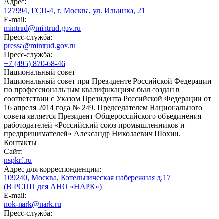
Адрес:
127994, ГСП-4, г. Москва, ул. Ильинка, 21
E-mail:
mintrud@mintrud.gov.ru
Пресс-служба:
pressa@mintrud.gov.ru
Пресс-служба:
+7 (495) 870-68-46
Национальный совет
Национальный совет при Президенте Российской Федерации
по профессиональным квалификациям был создан в
соответствии с Указом Президента Российской Федерации от
16 апреля 2014 года № 249. Председателем Национального
совета является Президент Общероссийского объединения
работодателей «Российский союз промышленников и
предпринимателей» Александр Николаевич Шохин.
Контакты
Сайт:
nspkrf.ru
Адрес для корреспонденции:
109240, Москва, Котельническая набережная д.17
(В РСПП для АНО «НАРК»)
E-mail:
nok-nark@nark.ru
Пресс-служба: