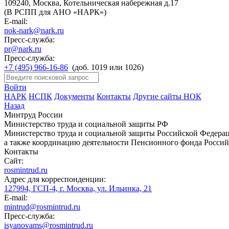
109240, Москва, Котельническая набережная д.17
(В РСПП для АНО «НАРК»)
E-mail:
nok-nark@nark.ru
Пресс-служба:
pr@nark.ru
Пресс-служба:
+7 (495) 966-16-86
(доб. 1019 или 1026)
Войти
НАРК
НСПК
Документы
Контакты
Другие сайты НОК
Назад
Минтруд России
Министерство труда и социальной защиты РФ
Министерство труда и социальной защиты Российской Федераци
а также координацию деятельности Пенсионного фонда Россий
Контакты
Сайт:
rosmintrud.ru
Адрес для корреспонденции:
127994, ГСП-4, г. Москва, ул. Ильинка, 21
E-mail:
mintrud@rosmintrud.ru
Пресс-служба:
isyanovams@rosmintrud.ru