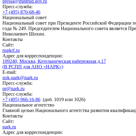
pressa@mintrud.gov.ru
Пресс-служба:
+7 (495) 870-68-46
Национальный совет
Национальный совет при Президенте Российской Федерации по
года № 249. Председателем Национального совета является П
Николаевич Шохин.
Контакты
Сайт:
nspkrf.ru
Адрес для корреспонденции:
109240, Москва, Котельническая набережная д.17
(В РСПП для АНО «НАРК»)
E-mail:
nok-nark@nark.ru
Пресс-служба:
pr@nark.ru
Пресс-служба:
+7 (495) 966-16-86
(доб. 1019 или 1026)
Национальное агентство
Главной целью Национального агентства развития квалификац
Контакты
Сайт:
nark.ru
Адрес для корреспонденции: