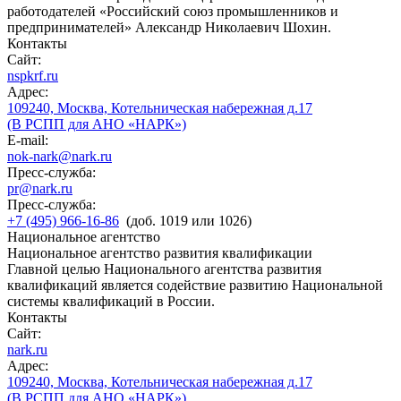
работодателей «Российский союз промышленников и
предпринимателей» Александр Николаевич Шохин.
Контакты
Сайт:
nspkrf.ru
Адрес:
109240, Москва, Котельническая набережная д.17
(В РСПП для АНО «НАРК»)
E-mail:
nok-nark@nark.ru
Пресс-служба:
pr@nark.ru
Пресс-служба:
+7 (495) 966-16-86
(доб. 1019 или 1026)
Национальное агентство
Национальное агентство развития квалификации
Главной целью Национального агентства развития
квалификаций является содействие развитию Национальной
системы квалификаций в России.
Контакты
Сайт:
nark.ru
Адрес:
109240, Москва, Котельническая набережная д.17
(В РСПП для АНО «НАРК»)