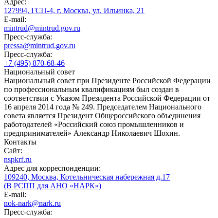
Адрес:
127994, ГСП-4, г. Москва, ул. Ильинка, 21
E-mail:
mintrud@mintrud.gov.ru
Пресс-служба:
pressa@mintrud.gov.ru
Пресс-служба:
+7 (495) 870-68-46
Национальный совет
Национальный совет при Президенте Российской Федерации
по профессиональным квалификациям был создан в
соответствии с Указом Президента Российской Федерации от
16 апреля 2014 года № 249. Председателем Национального
совета является Президент Общероссийского объединения
работодателей «Российский союз промышленников и
предпринимателей» Александр Николаевич Шохин.
Контакты
Сайт:
nspkrf.ru
Адрес для корреспонденции:
109240, Москва, Котельническая набережная д.17
(В РСПП для АНО «НАРК»)
E-mail:
nok-nark@nark.ru
Пресс-служба: