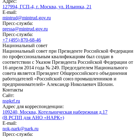
Адрес:
127994, ГСП-4, г. Москва, ул. Ильинка, 21
E-mail:
mintrud@mintrud.gov.ru
Пресс-служба:
pressa@mintrud.gov.ru
Пресс-служба:
+7 (495) 870-68-46
Национальный совет
Национальный совет при Президенте Российской Федерации
по профессиональным квалификациям был создан в
соответствии с Указом Президента Российской Федерации от
16 апреля 2014 года № 249. Председателем Национального
совета является Президент Общероссийского объединения
работодателей «Российский союз промышленников и
предпринимателей» Александр Николаевич Шохин.
Контакты
Сайт:
nspkrf.ru
Адрес для корреспонденции:
109240, Москва, Котельническая набережная д.17
(В РСПП для АНО «НАРК»)
E-mail:
nok-nark@nark.ru
Пресс-служба: