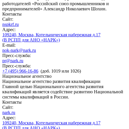
работодателей «Российский союз промышленников и
предпринимателей» Александр Николаевич Шохин.
Контакты
Сайт:
nspkrf.ru
Адрес:
109240, Москва, Котельническая набережная д.17
(В РСПП для АНО «НАРК»)
E-mail:
nok-nark@nark.ru
Пресс-служба:
pr@nark.ru
Пресс-служба:
+7 (495) 966-16-86
(доб. 1019 или 1026)
Национальное агентство
Национальное агентство развития квалификации
Главной целью Национального агентства развития
квалификаций является содействие развитию Национальной
системы квалификаций в России.
Контакты
Сайт:
nark.ru
Адрес:
109240, Москва, Котельническая набережная д.17
(В РСПП для АНО «НАРК»)