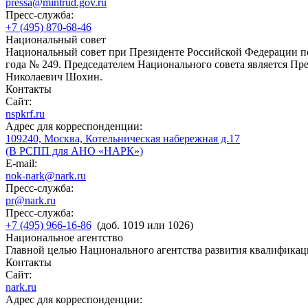
pressa@mintrud.gov.ru
Пресс-служба:
+7 (495) 870-68-46
Национальный совет
Национальный совет при Президенте Российской Федерации по
года № 249. Председателем Национального совета является П
Николаевич Шохин.
Контакты
Сайт:
nspkrf.ru
Адрес для корреспонденции:
109240, Москва, Котельническая набережная д.17
(В РСПП для АНО «НАРК»)
E-mail:
nok-nark@nark.ru
Пресс-служба:
pr@nark.ru
Пресс-служба:
+7 (495) 966-16-86
(доб. 1019 или 1026)
Национальное агентство
Главной целью Национального агентства развития квалификац
Контакты
Сайт:
nark.ru
Адрес для корреспонденции: