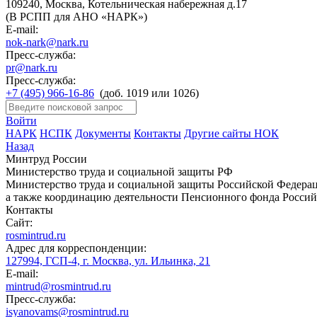
109240, Москва, Котельническая набережная д.17
(В РСПП для АНО «НАРК»)
E-mail:
nok-nark@nark.ru
Пресс-служба:
pr@nark.ru
Пресс-служба:
+7 (495) 966-16-86
(доб. 1019 или 1026)
Войти
НАРК
НСПК
Документы
Контакты
Другие сайты НОК
Назад
Минтруд России
Министерство труда и социальной защиты РФ
Министерство труда и социальной защиты Российской Федераци
а также координацию деятельности Пенсионного фонда Россий
Контакты
Сайт:
rosmintrud.ru
Адрес для корреспонденции:
127994, ГСП-4, г. Москва, ул. Ильинка, 21
E-mail:
mintrud@rosmintrud.ru
Пресс-служба:
isyanovams@rosmintrud.ru