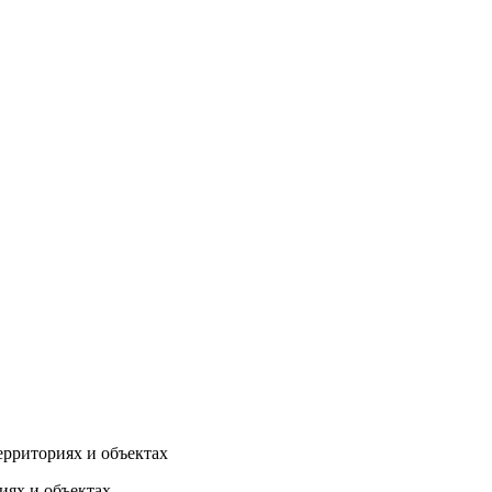
ерриториях и объектах
иях и объектах