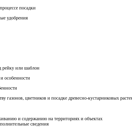
 процессе посадки
ные удобрения
д рейку или шаблон
 и особенности
бенности
тву газонов, цветников и посадке древесно-кустарниковых раст
живанию и содержанию на территориях и объектах
ополнительные сведения