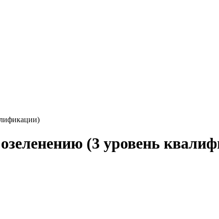
алификации)
 озеленению (3 уровень квали