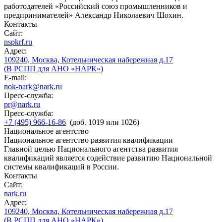
работодателей «Российский союз промышленников и
предпринимателей» Александр Николаевич Шохин.
Контакты
Сайт:
nspkrf.ru
Адрес:
109240, Москва, Котельническая набережная д.17
(В РСПП для АНО «НАРК»)
E-mail:
nok-nark@nark.ru
Пресс-служба:
pr@nark.ru
Пресс-служба:
+7 (495) 966-16-86
(доб. 1019 или 1026)
Национальное агентство
Национальное агентство развития квалификации
Главной целью Национального агентства развития
квалификаций является содействие развитию Национальной
системы квалификаций в России.
Контакты
Сайт:
nark.ru
Адрес:
109240, Москва, Котельническая набережная д.17
(В РСПП для АНО «НАРК»)