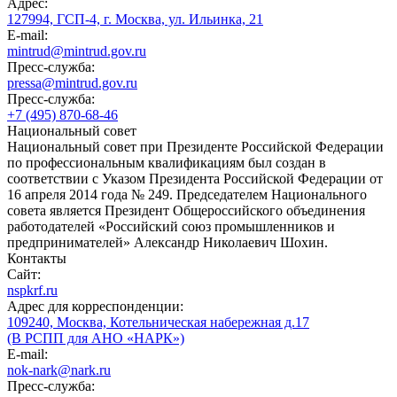
Адрес:
127994, ГСП-4, г. Москва, ул. Ильинка, 21
E-mail:
mintrud@mintrud.gov.ru
Пресс-служба:
pressa@mintrud.gov.ru
Пресс-служба:
+7 (495) 870-68-46
Национальный совет
Национальный совет при Президенте Российской Федерации
по профессиональным квалификациям был создан в
соответствии с Указом Президента Российской Федерации от
16 апреля 2014 года № 249. Председателем Национального
совета является Президент Общероссийского объединения
работодателей «Российский союз промышленников и
предпринимателей» Александр Николаевич Шохин.
Контакты
Сайт:
nspkrf.ru
Адрес для корреспонденции:
109240, Москва, Котельническая набережная д.17
(В РСПП для АНО «НАРК»)
E-mail:
nok-nark@nark.ru
Пресс-служба: