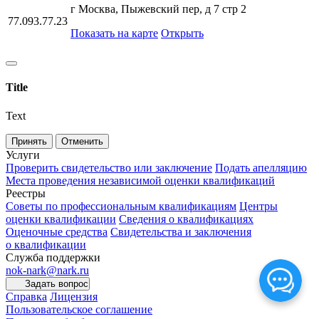
г Москва, Пыжевский пер, д 7 стр 2
77.093.77.23
Показать на карте
Открыть
Title
Text
Принять
Отменить
Услуги
Проверить свидетельство или заключение
Подать апелляцию
Места проведения независимой оценки квалификаций
Реестры
Советы по профессиональным квалификациям
Центры
оценки квалификации
Сведения о квалификациях
Оценочные средства
Свидетельства и заключения
о квалификации
Служба поддержки
nok-nark@nark.ru
Задать вопрос
Справка
Лицензия
Пользовательское соглашение