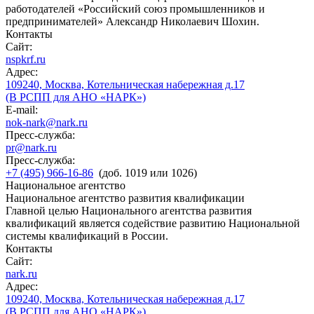
работодателей «Российский союз промышленников и
предпринимателей» Александр Николаевич Шохин.
Контакты
Сайт:
nspkrf.ru
Адрес:
109240, Москва, Котельническая набережная д.17
(В РСПП для АНО «НАРК»)
E-mail:
nok-nark@nark.ru
Пресс-служба:
pr@nark.ru
Пресс-служба:
+7 (495) 966-16-86
(доб. 1019 или 1026)
Национальное агентство
Национальное агентство развития квалификации
Главной целью Национального агентства развития
квалификаций является содействие развитию Национальной
системы квалификаций в России.
Контакты
Сайт:
nark.ru
Адрес:
109240, Москва, Котельническая набережная д.17
(В РСПП для АНО «НАРК»)