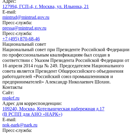
Адрес:
127994, ГСП-4, г. Москва, ул. Ильинка, 21
E-mail:
mintrud@mintrud.gov.ru
Пресс-служба:
pressa@mintrud.gov.ru
Пресс-служба:
+7 (495) 870-68-46
Национальный совет
Национальный совет при Президенте Российской Федерации
по профессиональным квалификациям был создан в
соответствии с Указом Президента Российской Федерации от
16 апреля 2014 года № 249. Председателем Национального
совета является Президент Общероссийского объединения
работодателей «Российский союз промышленников и
предпринимателей» Александр Николаевич Шохин.
Контакты
Сайт:
nspkrf.ru
Адрес для корреспонденции:
109240, Москва, Котельническая набережная д.17
(В РСПП для АНО «НАРК»)
E-mail:
nok-nark@nark.ru
Пресс-служба: