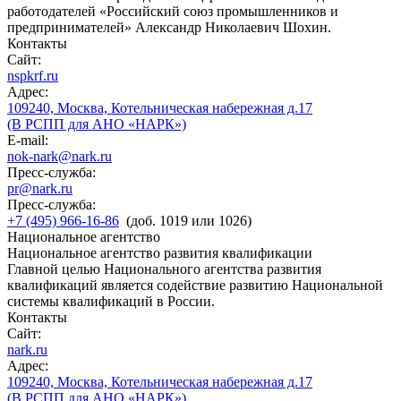
работодателей «Российский союз промышленников и
предпринимателей» Александр Николаевич Шохин.
Контакты
Сайт:
nspkrf.ru
Адрес:
109240, Москва, Котельническая набережная д.17
(В РСПП для АНО «НАРК»)
E-mail:
nok-nark@nark.ru
Пресс-служба:
pr@nark.ru
Пресс-служба:
+7 (495) 966-16-86
(доб. 1019 или 1026)
Национальное агентство
Национальное агентство развития квалификации
Главной целью Национального агентства развития
квалификаций является содействие развитию Национальной
системы квалификаций в России.
Контакты
Сайт:
nark.ru
Адрес:
109240, Москва, Котельническая набережная д.17
(В РСПП для АНО «НАРК»)