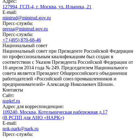
Адрес:
127994, ГСП-4, г. Москва, ул. Ильинка, 21
E-mail:
mintrud@mintrud.gov.ru
Пресс-служба:
pressa@mintrud.gov.ru
Пресс-служба:
+7 (495) 870-68-46
Национальный совет
Национальный совет при Президенте Российской Федерации
по профессиональным квалификациям был создан в
соответствии с Указом Президента Российской Федерации от
16 апреля 2014 года № 249. Председателем Национального
совета является Президент Общероссийского объединения
работодателей «Российский союз промышленников и
предпринимателей» Александр Николаевич Шохин.
Контакты
Сайт:
nspkrf.ru
Адрес для корреспонденции:
109240, Москва, Котельническая набережная д.17
(В РСПП для АНО «НАРК»)
E-mail:
nok-nark@nark.ru
Пресс-служба: