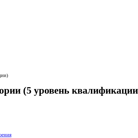
ции)
гории (5 уровень квалификации
оения