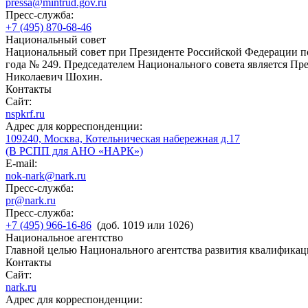
pressa@mintrud.gov.ru
Пресс-служба:
+7 (495) 870-68-46
Национальный совет
Национальный совет при Президенте Российской Федерации по
года № 249. Председателем Национального совета является П
Николаевич Шохин.
Контакты
Сайт:
nspkrf.ru
Адрес для корреспонденции:
109240, Москва, Котельническая набережная д.17
(В РСПП для АНО «НАРК»)
E-mail:
nok-nark@nark.ru
Пресс-служба:
pr@nark.ru
Пресс-служба:
+7 (495) 966-16-86
(доб. 1019 или 1026)
Национальное агентство
Главной целью Национального агентства развития квалификац
Контакты
Сайт:
nark.ru
Адрес для корреспонденции: