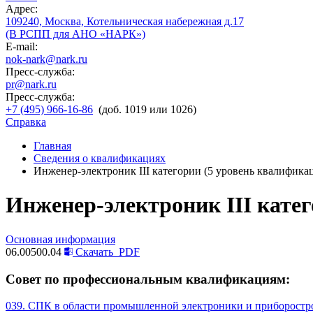
Адрес:
109240, Москва, Котельническая набережная д.17
(В РСПП для АНО «НАРК»)
E-mail:
nok-nark@nark.ru
Пресс-служба:
pr@nark.ru
Пресс-служба:
+7 (495) 966-16-86
(доб. 1019 или 1026)
Справка
Главная
Сведения о квалификациях
Инженер-электроник III категории (5 уровень квалифика
Инженер-электроник III кате
Основная информация
06.00500.04
Скачать
PDF
Совет по профессиональным квалификациям:
039. СПК в области промышленной электроники и приборостр