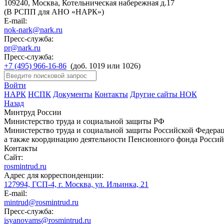
109240, Москва, Котельническая набережная д.17
(В РСПП для АНО «НАРК»)
E-mail:
nok-nark@nark.ru
Пресс-служба:
pr@nark.ru
Пресс-служба:
+7 (495) 966-16-86
(доб. 1019 или 1026)
Войти
НАРК
НСПК
Документы
Контакты
Другие сайты НОК
Назад
Минтруд России
Министерство труда и социальной защиты РФ
Министерство труда и социальной защиты Российской Федераци
а также координацию деятельности Пенсионного фонда Россий
Контакты
Сайт:
rosmintrud.ru
Адрес для корреспонденции:
127994, ГСП-4, г. Москва, ул. Ильинка, 21
E-mail:
mintrud@rosmintrud.ru
Пресс-служба:
isyanovams@rosmintrud.ru