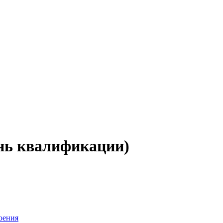
нь квалификации)
оения