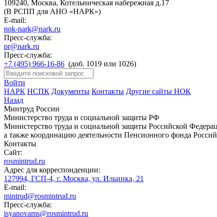
109240, Москва, Котельническая набережная д.17
(В РСПП для АНО «НАРК»)
E-mail:
nok-nark@nark.ru
Пресс-служба:
pr@nark.ru
Пресс-служба:
+7 (495) 966-16-86
(доб. 1019 или 1026)
Войти
НАРК
НСПК
Документы
Контакты
Другие сайты НОК
Назад
Минтруд России
Министерство труда и социальной защиты РФ
Министерство труда и социальной защиты Российской Федераци
а также координацию деятельности Пенсионного фонда Россий
Контакты
Сайт:
rosmintrud.ru
Адрес для корреспонденции:
127994, ГСП-4, г. Москва, ул. Ильинка, 21
E-mail:
mintrud@rosmintrud.ru
Пресс-служба:
isyanovams@rosmintrud.ru