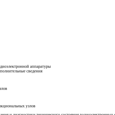
адиоэлектронной аппаратуры
ополнительные сведения
злов
ункциональных узлов
ования и диагностики технического состояния радиоэлектронны