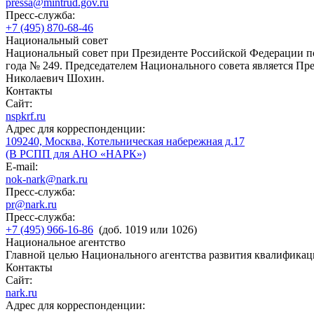
pressa@mintrud.gov.ru
Пресс-служба:
+7 (495) 870-68-46
Национальный совет
Национальный совет при Президенте Российской Федерации по
года № 249. Председателем Национального совета является П
Николаевич Шохин.
Контакты
Сайт:
nspkrf.ru
Адрес для корреспонденции:
109240, Москва, Котельническая набережная д.17
(В РСПП для АНО «НАРК»)
E-mail:
nok-nark@nark.ru
Пресс-служба:
pr@nark.ru
Пресс-служба:
+7 (495) 966-16-86
(доб. 1019 или 1026)
Национальное агентство
Главной целью Национального агентства развития квалификац
Контакты
Сайт:
nark.ru
Адрес для корреспонденции: