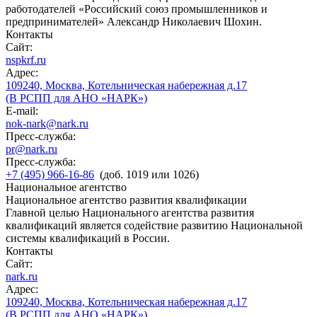
работодателей «Российский союз промышленников и
предпринимателей» Александр Николаевич Шохин.
Контакты
Сайт:
nspkrf.ru
Адрес:
109240, Москва, Котельническая набережная д.17
(В РСПП для АНО «НАРК»)
E-mail:
nok-nark@nark.ru
Пресс-служба:
pr@nark.ru
Пресс-служба:
+7 (495) 966-16-86
(доб. 1019 или 1026)
Национальное агентство
Национальное агентство развития квалификации
Главной целью Национального агентства развития
квалификаций является содействие развитию Национальной
системы квалификаций в России.
Контакты
Сайт:
nark.ru
Адрес:
109240, Москва, Котельническая набережная д.17
(В РСПП для АНО «НАРК»)