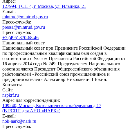
Адрес:
127994, ГСП-4, г. Москва, ул. Ильинка, 21
E-mail:
mintrud@mintrud.gov.ru
Пресс-служба:
pressa@mintrud.gov.ru
Пресс-служба:
+7 (495) 870-68-46
Национальный совет
Национальный совет при Президенте Российской Федерации
по профессиональным квалификациям был создан в
соответствии с Указом Президента Российской Федерации от
16 апреля 2014 года № 249. Председателем Национального
совета является Президент Общероссийского объединения
работодателей «Российский союз промышленников и
предпринимателей» Александр Николаевич Шохин.
Контакты
Сайт:
nspkrf.ru
Адрес для корреспонденции:
109240, Москва, Котельническая набережная д.17
(В РСПП для АНО «НАРК»)
E-mail:
nok-nark@nark.ru
Пресс-служба: