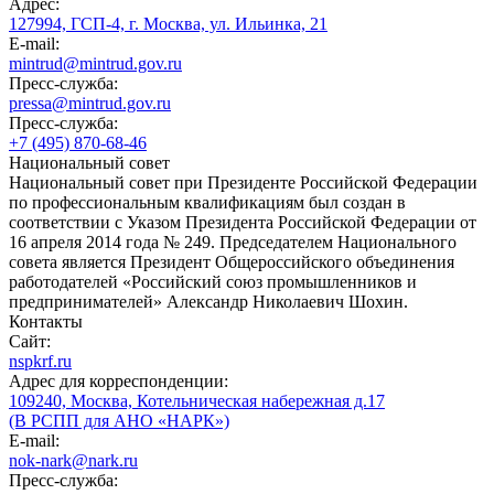
Адрес:
127994, ГСП-4, г. Москва, ул. Ильинка, 21
E-mail:
mintrud@mintrud.gov.ru
Пресс-служба:
pressa@mintrud.gov.ru
Пресс-служба:
+7 (495) 870-68-46
Национальный совет
Национальный совет при Президенте Российской Федерации
по профессиональным квалификациям был создан в
соответствии с Указом Президента Российской Федерации от
16 апреля 2014 года № 249. Председателем Национального
совета является Президент Общероссийского объединения
работодателей «Российский союз промышленников и
предпринимателей» Александр Николаевич Шохин.
Контакты
Сайт:
nspkrf.ru
Адрес для корреспонденции:
109240, Москва, Котельническая набережная д.17
(В РСПП для АНО «НАРК»)
E-mail:
nok-nark@nark.ru
Пресс-служба: