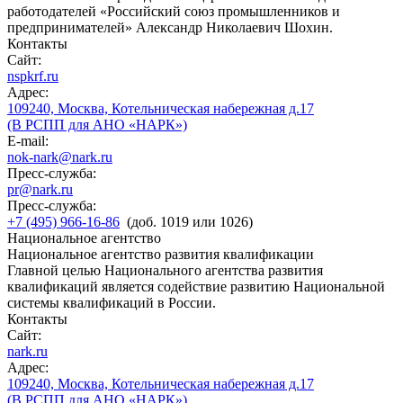
работодателей «Российский союз промышленников и
предпринимателей» Александр Николаевич Шохин.
Контакты
Сайт:
nspkrf.ru
Адрес:
109240, Москва, Котельническая набережная д.17
(В РСПП для АНО «НАРК»)
E-mail:
nok-nark@nark.ru
Пресс-служба:
pr@nark.ru
Пресс-служба:
+7 (495) 966-16-86
(доб. 1019 или 1026)
Национальное агентство
Национальное агентство развития квалификации
Главной целью Национального агентства развития
квалификаций является содействие развитию Национальной
системы квалификаций в России.
Контакты
Сайт:
nark.ru
Адрес:
109240, Москва, Котельническая набережная д.17
(В РСПП для АНО «НАРК»)