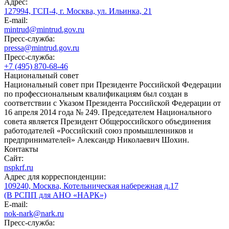
Адрес:
127994, ГСП-4, г. Москва, ул. Ильинка, 21
E-mail:
mintrud@mintrud.gov.ru
Пресс-служба:
pressa@mintrud.gov.ru
Пресс-служба:
+7 (495) 870-68-46
Национальный совет
Национальный совет при Президенте Российской Федерации
по профессиональным квалификациям был создан в
соответствии с Указом Президента Российской Федерации от
16 апреля 2014 года № 249. Председателем Национального
совета является Президент Общероссийского объединения
работодателей «Российский союз промышленников и
предпринимателей» Александр Николаевич Шохин.
Контакты
Сайт:
nspkrf.ru
Адрес для корреспонденции:
109240, Москва, Котельническая набережная д.17
(В РСПП для АНО «НАРК»)
E-mail:
nok-nark@nark.ru
Пресс-служба: