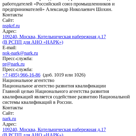
работодателей «Российский союз промышленников и
предпринимателей» Александр Николаевич Шохин.
Контакты
Сайт:
nspkrf.ru
Адрес:
109240, Москва, Котельническая набережная д.17
(В РСПП для АНО «НАРК»)
E-mail:
nok-nark@nark.ru
Пресс-служба:
pr@nark.ru
Пресс-служба:
+7 (495) 966-16-86
(доб. 1019 или 1026)
Национальное агентство
Национальное агентство развития квалификации
Главной целью Национального агентства развития
квалификаций является содействие развитию Национальной
системы квалификаций в России.
Контакты
Сайт:
nark.ru
Адрес:
109240, Москва, Котельническая набережная д.17
(В РСПП для АНО «НАРК»)