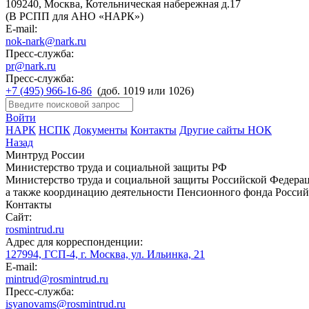
109240, Москва, Котельническая набережная д.17
(В РСПП для АНО «НАРК»)
E-mail:
nok-nark@nark.ru
Пресс-служба:
pr@nark.ru
Пресс-служба:
+7 (495) 966-16-86
(доб. 1019 или 1026)
Войти
НАРК
НСПК
Документы
Контакты
Другие сайты НОК
Назад
Минтруд России
Министерство труда и социальной защиты РФ
Министерство труда и социальной защиты Российской Федераци
а также координацию деятельности Пенсионного фонда Россий
Контакты
Сайт:
rosmintrud.ru
Адрес для корреспонденции:
127994, ГСП-4, г. Москва, ул. Ильинка, 21
E-mail:
mintrud@rosmintrud.ru
Пресс-служба:
isyanovams@rosmintrud.ru