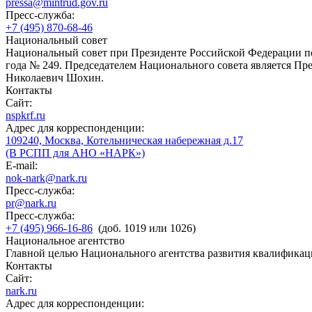
pressa@mintrud.gov.ru
Пресс-служба:
+7 (495) 870-68-46
Национальный совет
Национальный совет при Президенте Российской Федерации по
года № 249. Председателем Национального совета является П
Николаевич Шохин.
Контакты
Сайт:
nspkrf.ru
Адрес для корреспонденции:
109240, Москва, Котельническая набережная д.17
(В РСПП для АНО «НАРК»)
E-mail:
nok-nark@nark.ru
Пресс-служба:
pr@nark.ru
Пресс-служба:
+7 (495) 966-16-86
(доб. 1019 или 1026)
Национальное агентство
Главной целью Национального агентства развития квалификац
Контакты
Сайт:
nark.ru
Адрес для корреспонденции: