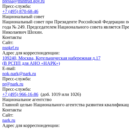
pressa@mintrud.gov.ru
Пресс-служба:
+7 (495) 870-68-46
Национальный совет
Национальный совет при Президенте Российской Федерации по
года № 249. Председателем Национального совета является П
Николаевич Шохин.
Контакты
Сайт:
nspkrf.ru
Адрес для корреспонденции:
109240, Москва, Котельническая набережная д.17
(В РСПП для АНО «НАРК»)
E-mail:
nok-nark@nark.ru
Пресс-служба:
pr@nark.ru
Пресс-служба:
+7 (495) 966-16-86
(доб. 1019 или 1026)
Национальное агентство
Главной целью Национального агентства развития квалификац
Контакты
Сайт:
nark.ru
Адрес для корреспонденции: