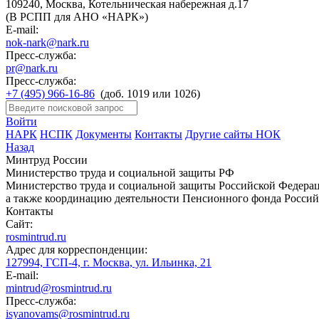
109240, Москва, Котельническая набережная д.17
(В РСПП для АНО «НАРК»)
E-mail:
nok-nark@nark.ru
Пресс-служба:
pr@nark.ru
Пресс-служба:
+7 (495) 966-16-86
(доб. 1019 или 1026)
Войти
НАРК
НСПК
Документы
Контакты
Другие сайты НОК
Назад
Минтруд России
Министерство труда и социальной защиты РФ
Министерство труда и социальной защиты Российской Федераци
а также координацию деятельности Пенсионного фонда Россий
Контакты
Сайт:
rosmintrud.ru
Адрес для корреспонденции:
127994, ГСП-4, г. Москва, ул. Ильинка, 21
E-mail:
mintrud@rosmintrud.ru
Пресс-служба:
isyanovams@rosmintrud.ru