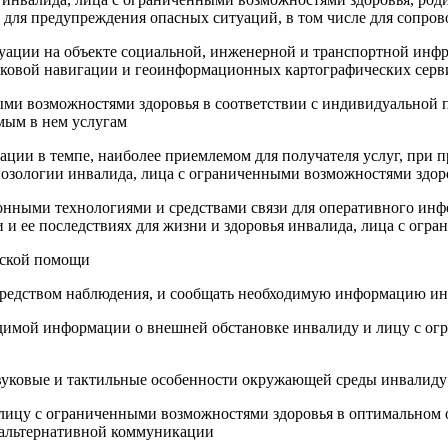
м для предупреждения опасных ситуаций, в том числе для сопр
куации на объекте социальной, инженерной и транспортной инфр
тниковой навигации и геоинформационных картографических серв
ными возможностями здоровья в соответствии с индивидуальной
мым в нем услугам
ации в темпе, наиболее приемлемом для получателя услуг, при
 нозологии инвалида, лица с ограниченными возможностями здор
ными технологиями и средствами связи для оперативного инфо
и ее последствиях для жизни и здоровья инвалида, лица с огр
ческой помощи
редством наблюдения, и сообщать необходимую информацию ин
одимой информации о внешней обстановке инвалиду и лицу с ог
вуковые и тактильные особенности окружающей среды инвалиду
лицу с ограниченными возможностями здоровья в оптимальном 
 альтернативной коммуникации