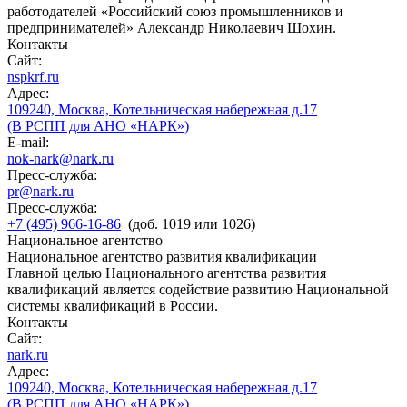
работодателей «Российский союз промышленников и
предпринимателей» Александр Николаевич Шохин.
Контакты
Сайт:
nspkrf.ru
Адрес:
109240, Москва, Котельническая набережная д.17
(В РСПП для АНО «НАРК»)
E-mail:
nok-nark@nark.ru
Пресс-служба:
pr@nark.ru
Пресс-служба:
+7 (495) 966-16-86
(доб. 1019 или 1026)
Национальное агентство
Национальное агентство развития квалификации
Главной целью Национального агентства развития
квалификаций является содействие развитию Национальной
системы квалификаций в России.
Контакты
Сайт:
nark.ru
Адрес:
109240, Москва, Котельническая набережная д.17
(В РСПП для АНО «НАРК»)