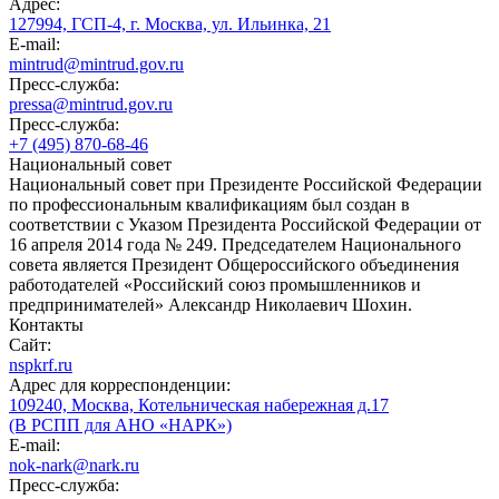
Адрес:
127994, ГСП-4, г. Москва, ул. Ильинка, 21
E-mail:
mintrud@mintrud.gov.ru
Пресс-служба:
pressa@mintrud.gov.ru
Пресс-служба:
+7 (495) 870-68-46
Национальный совет
Национальный совет при Президенте Российской Федерации
по профессиональным квалификациям был создан в
соответствии с Указом Президента Российской Федерации от
16 апреля 2014 года № 249. Председателем Национального
совета является Президент Общероссийского объединения
работодателей «Российский союз промышленников и
предпринимателей» Александр Николаевич Шохин.
Контакты
Сайт:
nspkrf.ru
Адрес для корреспонденции:
109240, Москва, Котельническая набережная д.17
(В РСПП для АНО «НАРК»)
E-mail:
nok-nark@nark.ru
Пресс-служба: