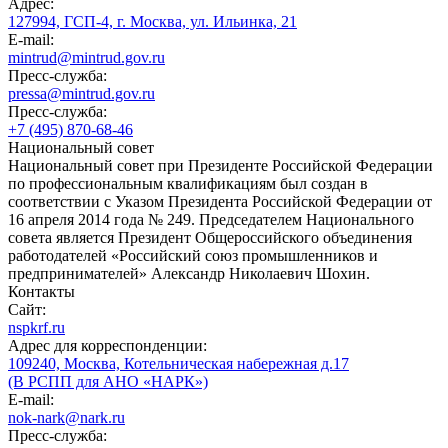
Адрес:
127994, ГСП-4, г. Москва, ул. Ильинка, 21
E-mail:
mintrud@mintrud.gov.ru
Пресс-служба:
pressa@mintrud.gov.ru
Пресс-служба:
+7 (495) 870-68-46
Национальный совет
Национальный совет при Президенте Российской Федерации
по профессиональным квалификациям был создан в
соответствии с Указом Президента Российской Федерации от
16 апреля 2014 года № 249. Председателем Национального
совета является Президент Общероссийского объединения
работодателей «Российский союз промышленников и
предпринимателей» Александр Николаевич Шохин.
Контакты
Сайт:
nspkrf.ru
Адрес для корреспонденции:
109240, Москва, Котельническая набережная д.17
(В РСПП для АНО «НАРК»)
E-mail:
nok-nark@nark.ru
Пресс-служба: