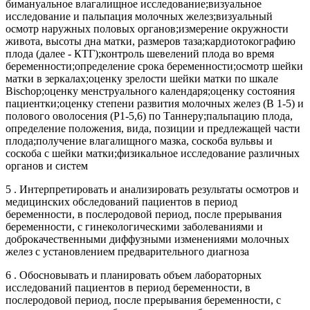
бимануальное влагалищное исследование;визуальное
исследование и пальпация молочных желез;визуальный
осмотр наружных половых органов;измерение окружности
живота, высоты дна матки, размеров таза;кардиотокографию
плода (далее - КТГ);контроль шевелений плода во время
беременности;определение срока беременности;осмотр шейки
матки в зеркалах;оценку зрелости шейки матки по шкале
Bisсhop;оценку менструального календаря;оценку состояния
пациентки;оценку степени развития молочных желез (В 1-5) и
полового оволосения (Р1-5,6) по Таннеру;пальпацию плода,
определение положения, вида, позиции и предлежащей части
плода;получение влагалищного мазка, соскоба вульвы и
соскоба с шейки матки;физикальное исследование различных
органов и систем
5 . Интерпретировать и анализировать результаты осмотров и
медицинских обследований пациентов в период
беременности, в послеродовой период, после прерывания
беременности, с гинекологическими заболеваниями и
доброкачественными диффузными изменениями молочных
желез с установлением предварительного диагноза
6 . Обосновывать и планировать объем лабораторных
исследований пациентов в период беременности, в
послеродовой период, после прерывания беременности, с