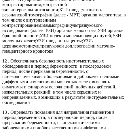
контрастированием;контрастной
эхогистеросальпингоскопии;КТГ плода;магнитно-
резонансной томографии (далее - МРТ) органов малого таза, в
том числе с внутривенным
контрастированием;маммографии;ультразвукового
исследования (далее -УЗИ) органов малого таза;УЗИ органов
брюшной полости;УЗИ почек и мочевыводящих путей;УЗИ
молочных желез;УЗИ плода и плаценты;УЗИ-
цервикометрии;ультразвуковой доплерографии маточно-
плацентарного кровотока
12 . Обеспечивать безопасность инструментальных
обследований в период беременности, в послеродовой
период, после прерывания беременности, с
гинекологическими заболеваниями и доброкачественными
диффузными изменениями молочных желез, выявлять
симптомы и синдромы осложнений, побочных действий,
нежелательных реакций, в том числе серьезных и
непредвиденных, возникших в результате инструментальных
обследований
13 . Определять показания для направления пациентов в
период беременности, в послеродовой период, после
прерывания беременности, с гинекологическими
заболеваниями и доброкачественными диффузными