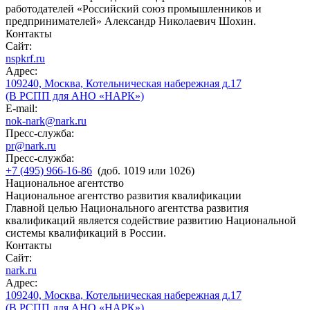
работодателей «Российский союз промышленников и
предпринимателей» Александр Николаевич Шохин.
Контакты
Сайт:
nspkrf.ru
Адрес:
109240, Москва, Котельническая набережная д.17
(В РСПП для АНО «НАРК»)
E-mail:
nok-nark@nark.ru
Пресс-служба:
pr@nark.ru
Пресс-служба:
+7 (495) 966-16-86
(доб. 1019 или 1026)
Национальное агентство
Национальное агентство развития квалификации
Главной целью Национального агентства развития
квалификаций является содействие развитию Национальной
системы квалификаций в России.
Контакты
Сайт:
nark.ru
Адрес:
109240, Москва, Котельническая набережная д.17
(В РСПП для АНО «НАРК»)