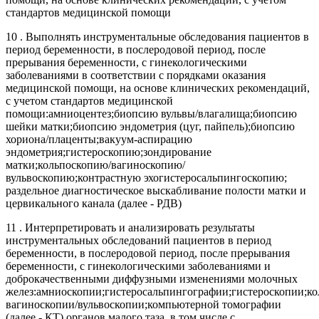
стандартов медицинской помощи
10 . Выполнять инструментальные обследования пациентов в
период беременности, в послеродовой период, после
прерывания беременности, с гинекологическими
заболеваниями в соответствии с порядками оказания
медицинской помощи, на основе клинических рекомендаций,
с учетом стандартов медицинской
помощи:амниоцентез;биопсию вульвы/влагалища;биопсию
шейки матки;биопсию эндометрия (цуг, пайпель);биопсию
хориона/плаценты;вакуум-аспирацию
эндометрия;гистероскопию;зондирование
матки;кольпоскопию/вагиноскопию/
вульвоскопию;контрастную эхогистеросальпингоскопию;
раздельное диагностическое выскабливание полости матки и
цервикального канала (далее - РДВ)
11 . Интерпретировать и анализировать результаты
инструментальных обследований пациентов в период
беременности, в послеродовой период, после прерывания
беременности, с гинекологическими заболеваниями и
доброкачественными диффузными изменениями молочных
желез:амниоскопии;гистеросальпингографии;гистероскопии;ко
вагиноскопии/вульвоскопии;компьютерной томографии
(далее - КТ) органов малого таза, в том числе с