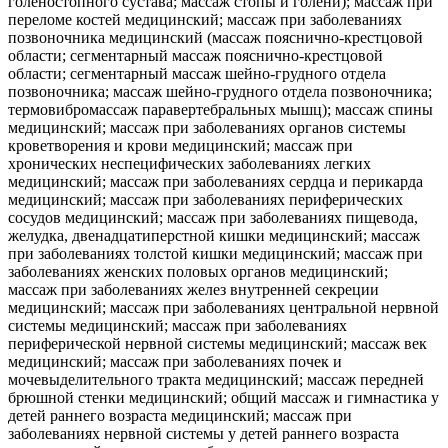
голеностопного сустава; массаж стопы и голени); массаж при
переломе костей медицинский; массаж при заболеваниях
позвоночника медицинский (массаж пояснично-крестцовой
области; сегментарный массаж пояснично-крестцовой
области; сегментарный массаж шейно-грудного отдела
позвоночника; массаж шейно-грудного отдела позвоночника;
термовибромассаж паравертебральных мышц); массаж спины
медицинский; массаж при заболеваниях органов системы
кроветворения и крови медицинский; массаж при
хронических неспецифических заболеваниях легких
медицинский; массаж при заболеваниях сердца и перикарда
медицинский; массаж при заболеваниях периферических
сосудов медицинский; массаж при заболеваниях пищевода,
желудка, двенадцатиперстной кишки медицинский; массаж
при заболеваниях толстой кишки медицинский; массаж при
заболеваниях женских половых органов медицинский;
массаж при заболеваниях желез внутренней секреции
медицинский; массаж при заболеваниях центральной нервной
системы медицинский; массаж при заболеваниях
периферической нервной системы медицинский; массаж век
медицинский; массаж при заболеваниях почек и
мочевыделительного тракта медицинский; массаж передней
брюшной стенки медицинский; общий массаж и гимнастика у
детей раннего возраста медицинский; массаж при
заболеваниях нервной системы у детей раннего возраста