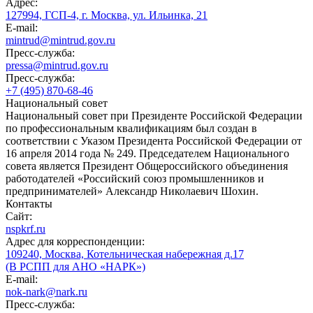
Адрес:
127994, ГСП-4, г. Москва, ул. Ильинка, 21
E-mail:
mintrud@mintrud.gov.ru
Пресс-служба:
pressa@mintrud.gov.ru
Пресс-служба:
+7 (495) 870-68-46
Национальный совет
Национальный совет при Президенте Российской Федерации
по профессиональным квалификациям был создан в
соответствии с Указом Президента Российской Федерации от
16 апреля 2014 года № 249. Председателем Национального
совета является Президент Общероссийского объединения
работодателей «Российский союз промышленников и
предпринимателей» Александр Николаевич Шохин.
Контакты
Сайт:
nspkrf.ru
Адрес для корреспонденции:
109240, Москва, Котельническая набережная д.17
(В РСПП для АНО «НАРК»)
E-mail:
nok-nark@nark.ru
Пресс-служба: