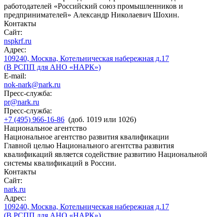
работодателей «Российский союз промышленников и
предпринимателей» Александр Николаевич Шохин.
Контакты
Сайт:
nspkrf.ru
Адрес:
109240, Москва, Котельническая набережная д.17
(В РСПП для АНО «НАРК»)
E-mail:
nok-nark@nark.ru
Пресс-служба:
pr@nark.ru
Пресс-служба:
+7 (495) 966-16-86
(доб. 1019 или 1026)
Национальное агентство
Национальное агентство развития квалификации
Главной целью Национального агентства развития
квалификаций является содействие развитию Национальной
системы квалификаций в России.
Контакты
Сайт:
nark.ru
Адрес:
109240, Москва, Котельническая набережная д.17
(В РСПП для АНО «НАРК»)