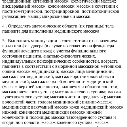
традиционный китайский массаж; косметический массаж;
висцеральный массаж, колон-массаж; массаж в сочетании с
постизометрической, постреципрокной, постизотонической
релаксацией мышц; микрозональный массаж
4 . Определять анатомические области (их границы) тела
пациента для выполнения медицинского массажа
5 . Выполнять манипуляции в соответствии с назначением
врача или фельдшера (в случае возложения на фельдшера
функций лечащего врача) с учетом функционального
состояния пациента, анатомо-физиологических,
индивидуальных психофизических особенностей, возраста
пациента в соответствии с выбранной массажной методикой:
общий массаж медицинский; массаж лица медицинский;
массаж шеи медицинский; массаж воротниковой области
медицинский; массаж верхней конечности медицинский
(массаж верхней конечности, надплечья и области лопатки,
массаж плечевого сустава; массаж локтевого сустава; массаж
лучезапястного сустава; массаж кисти и предплечья); массаж
волосистой части головы медицинский; пилинг-массаж
медицинский; вакуумный массаж кожи медицинский; массаж
нижней конечности медицинский (массаж нижней
конечности и поясницы; массаж тазобедренного сустава и
ягодичной области; массаж коленного сустава; массаж