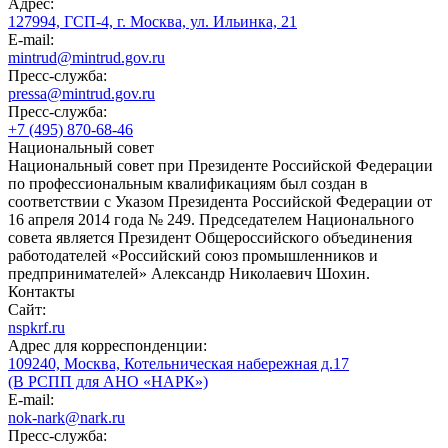
Адрес:
127994, ГСП-4, г. Москва, ул. Ильинка, 21
E-mail:
mintrud@mintrud.gov.ru
Пресс-служба:
pressa@mintrud.gov.ru
Пресс-служба:
+7 (495) 870-68-46
Национальный совет
Национальный совет при Президенте Российской Федерации
по профессиональным квалификациям был создан в
соответствии с Указом Президента Российской Федерации от
16 апреля 2014 года № 249. Председателем Национального
совета является Президент Общероссийского объединения
работодателей «Российский союз промышленников и
предпринимателей» Александр Николаевич Шохин.
Контакты
Сайт:
nspkrf.ru
Адрес для корреспонденции:
109240, Москва, Котельническая набережная д.17
(В РСПП для АНО «НАРК»)
E-mail:
nok-nark@nark.ru
Пресс-служба: