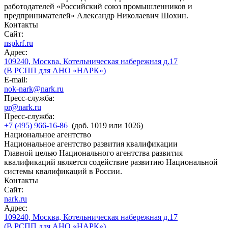
работодателей «Российский союз промышленников и
предпринимателей» Александр Николаевич Шохин.
Контакты
Сайт:
nspkrf.ru
Адрес:
109240, Москва, Котельническая набережная д.17
(В РСПП для АНО «НАРК»)
E-mail:
nok-nark@nark.ru
Пресс-служба:
pr@nark.ru
Пресс-служба:
+7 (495) 966-16-86
(доб. 1019 или 1026)
Национальное агентство
Национальное агентство развития квалификации
Главной целью Национального агентства развития
квалификаций является содействие развитию Национальной
системы квалификаций в России.
Контакты
Сайт:
nark.ru
Адрес:
109240, Москва, Котельническая набережная д.17
(В РСПП для АНО «НАРК»)