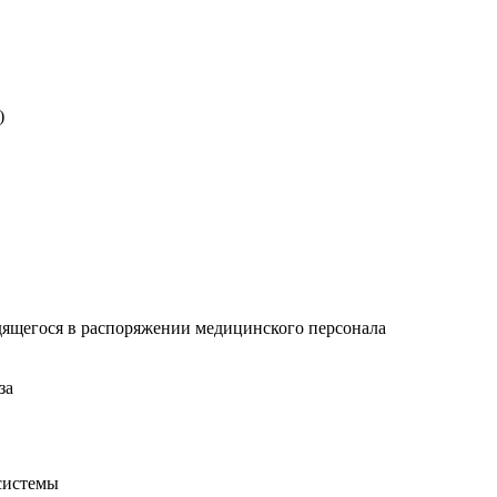
)
дящегося в распоряжении медицинского персонала
за
 системы