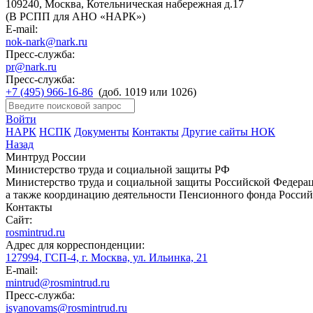
109240, Москва, Котельническая набережная д.17
(В РСПП для АНО «НАРК»)
E-mail:
nok-nark@nark.ru
Пресс-служба:
pr@nark.ru
Пресс-служба:
+7 (495) 966-16-86
(доб. 1019 или 1026)
Войти
НАРК
НСПК
Документы
Контакты
Другие сайты НОК
Назад
Минтруд России
Министерство труда и социальной защиты РФ
Министерство труда и социальной защиты Российской Федераци
а также координацию деятельности Пенсионного фонда Россий
Контакты
Сайт:
rosmintrud.ru
Адрес для корреспонденции:
127994, ГСП-4, г. Москва, ул. Ильинка, 21
E-mail:
mintrud@rosmintrud.ru
Пресс-служба:
isyanovams@rosmintrud.ru