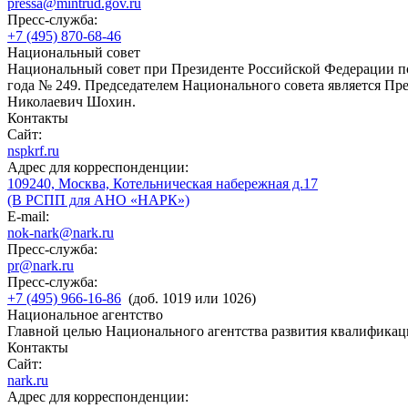
pressa@mintrud.gov.ru
Пресс-служба:
+7 (495) 870-68-46
Национальный совет
Национальный совет при Президенте Российской Федерации по
года № 249. Председателем Национального совета является П
Николаевич Шохин.
Контакты
Сайт:
nspkrf.ru
Адрес для корреспонденции:
109240, Москва, Котельническая набережная д.17
(В РСПП для АНО «НАРК»)
E-mail:
nok-nark@nark.ru
Пресс-служба:
pr@nark.ru
Пресс-служба:
+7 (495) 966-16-86
(доб. 1019 или 1026)
Национальное агентство
Главной целью Национального агентства развития квалификац
Контакты
Сайт:
nark.ru
Адрес для корреспонденции: