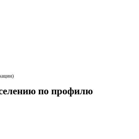
кации)
аселению по профилю