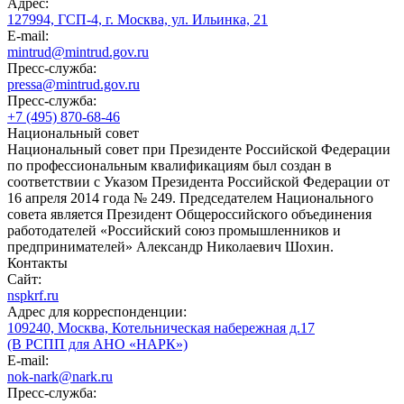
Адрес:
127994, ГСП-4, г. Москва, ул. Ильинка, 21
E-mail:
mintrud@mintrud.gov.ru
Пресс-служба:
pressa@mintrud.gov.ru
Пресс-служба:
+7 (495) 870-68-46
Национальный совет
Национальный совет при Президенте Российской Федерации
по профессиональным квалификациям был создан в
соответствии с Указом Президента Российской Федерации от
16 апреля 2014 года № 249. Председателем Национального
совета является Президент Общероссийского объединения
работодателей «Российский союз промышленников и
предпринимателей» Александр Николаевич Шохин.
Контакты
Сайт:
nspkrf.ru
Адрес для корреспонденции:
109240, Москва, Котельническая набережная д.17
(В РСПП для АНО «НАРК»)
E-mail:
nok-nark@nark.ru
Пресс-служба: