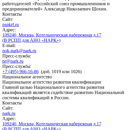
работодателей «Российский союз промышленников и
предпринимателей» Александр Николаевич Шохин.
Контакты
Сайт:
nspkrf.ru
Адрес:
109240, Москва, Котельническая набережная д.17
(В РСПП для АНО «НАРК»)
E-mail:
nok-nark@nark.ru
Пресс-служба:
pr@nark.ru
Пресс-служба:
+7 (495) 966-16-86
(доб. 1019 или 1026)
Национальное агентство
Национальное агентство развития квалификации
Главной целью Национального агентства развития
квалификаций является содействие развитию Национальной
системы квалификаций в России.
Контакты
Сайт:
nark.ru
Адрес:
109240, Москва, Котельническая набережная д.17
(В РСПП для АНО «НАРК»)