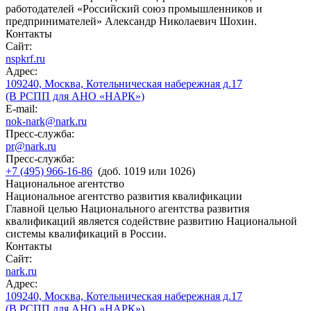
работодателей «Российский союз промышленников и
предпринимателей» Александр Николаевич Шохин.
Контакты
Сайт:
nspkrf.ru
Адрес:
109240, Москва, Котельническая набережная д.17
(В РСПП для АНО «НАРК»)
E-mail:
nok-nark@nark.ru
Пресс-служба:
pr@nark.ru
Пресс-служба:
+7 (495) 966-16-86
(доб. 1019 или 1026)
Национальное агентство
Национальное агентство развития квалификации
Главной целью Национального агентства развития
квалификаций является содействие развитию Национальной
системы квалификаций в России.
Контакты
Сайт:
nark.ru
Адрес:
109240, Москва, Котельническая набережная д.17
(В РСПП для АНО «НАРК»)