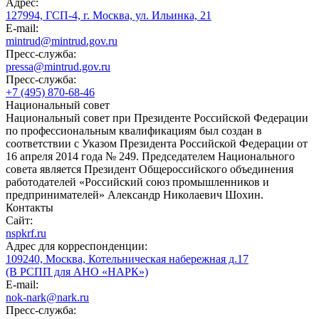
Адрес:
127994, ГСП-4, г. Москва, ул. Ильинка, 21
E-mail:
mintrud@mintrud.gov.ru
Пресс-служба:
pressa@mintrud.gov.ru
Пресс-служба:
+7 (495) 870-68-46
Национальный совет
Национальный совет при Президенте Российской Федерации
по профессиональным квалификациям был создан в
соответствии с Указом Президента Российской Федерации от
16 апреля 2014 года № 249. Председателем Национального
совета является Президент Общероссийского объединения
работодателей «Российский союз промышленников и
предпринимателей» Александр Николаевич Шохин.
Контакты
Сайт:
nspkrf.ru
Адрес для корреспонденции:
109240, Москва, Котельническая набережная д.17
(В РСПП для АНО «НАРК»)
E-mail:
nok-nark@nark.ru
Пресс-служба: