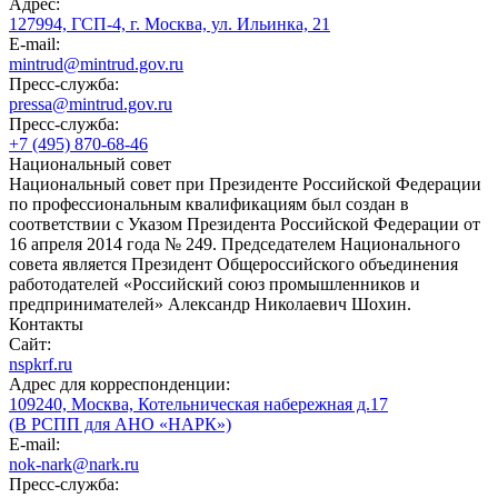
Адрес:
127994, ГСП-4, г. Москва, ул. Ильинка, 21
E-mail:
mintrud@mintrud.gov.ru
Пресс-служба:
pressa@mintrud.gov.ru
Пресс-служба:
+7 (495) 870-68-46
Национальный совет
Национальный совет при Президенте Российской Федерации
по профессиональным квалификациям был создан в
соответствии с Указом Президента Российской Федерации от
16 апреля 2014 года № 249. Председателем Национального
совета является Президент Общероссийского объединения
работодателей «Российский союз промышленников и
предпринимателей» Александр Николаевич Шохин.
Контакты
Сайт:
nspkrf.ru
Адрес для корреспонденции:
109240, Москва, Котельническая набережная д.17
(В РСПП для АНО «НАРК»)
E-mail:
nok-nark@nark.ru
Пресс-служба: