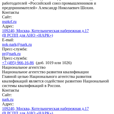
работодателей «Российский союз промышленников и
предпринимателей» Александр Николаевич Шохин.
Контакты
Сайт:
nspkrf.ru
Адрес:
109240, Москва, Котельническая набережная д.17
(В РСПП для АНО «НАРК»)
E-mail:
nok-nark@nark.ru
Пресс-служба:
pr@nark.ru
Пресс-служба:
+7 (495) 966-16-86
(доб. 1019 или 1026)
Национальное агентство
Национальное агентство развития квалификации
Главной целью Национального агентства развития
квалификаций является содействие развитию Национальной
системы квалификаций в России.
Контакты
Сайт:
nark.ru
Адрес:
109240, Москва, Котельническая набережная д.17
(В РСПП для АНО «НАРК»)