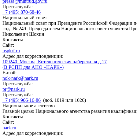
pressa@mintrud.gov.ru
Пресс-служба:
+7 (495) 870-68-46
Национальный совет
Национальный совет при Президенте Российской Федерации по
года № 249. Председателем Национального совета является П
Николаевич Шохин.
Контакты
Сайт:
nspkrf.ru
Адрес для корреспонденции:
109240, Москва, Котельническая набережная д.17
(В РСПП для АНО «НАРК»)
E-mail:
nok-nark@nark.ru
Пресс-служба:
pr@nark.ru
Пресс-служба:
+7 (495) 966-16-86
(доб. 1019 или 1026)
Национальное агентство
Главной целью Национального агентства развития квалификац
Контакты
Сайт:
nark.ru
Адрес для корреспонденции: