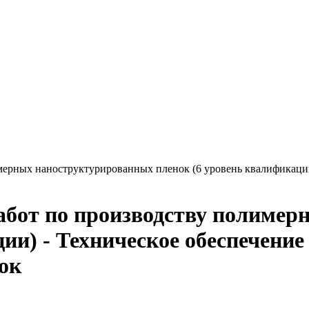
мерных наноструктурированных пленок (6 уровень квалификаци
абот по производству полиме
ции) - Техническое обеспечени
ок