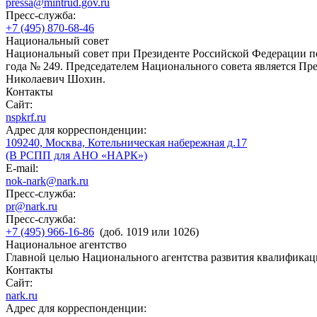
pressa@mintrud.gov.ru
Пресс-служба:
+7 (495) 870-68-46
Национальный совет
Национальный совет при Президенте Российской Федерации по
года № 249. Председателем Национального совета является П
Николаевич Шохин.
Контакты
Сайт:
nspkrf.ru
Адрес для корреспонденции:
109240, Москва, Котельническая набережная д.17
(В РСПП для АНО «НАРК»)
E-mail:
nok-nark@nark.ru
Пресс-служба:
pr@nark.ru
Пресс-служба:
+7 (495) 966-16-86
(доб. 1019 или 1026)
Национальное агентство
Главной целью Национального агентства развития квалификац
Контакты
Сайт:
nark.ru
Адрес для корреспонденции: