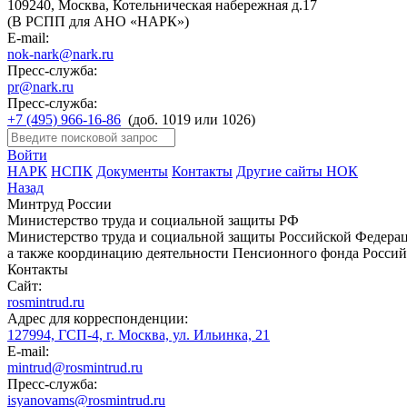
109240, Москва, Котельническая набережная д.17
(В РСПП для АНО «НАРК»)
E-mail:
nok-nark@nark.ru
Пресс-служба:
pr@nark.ru
Пресс-служба:
+7 (495) 966-16-86
(доб. 1019 или 1026)
Войти
НАРК
НСПК
Документы
Контакты
Другие сайты НОК
Назад
Минтруд России
Министерство труда и социальной защиты РФ
Министерство труда и социальной защиты Российской Федераци
а также координацию деятельности Пенсионного фонда Россий
Контакты
Сайт:
rosmintrud.ru
Адрес для корреспонденции:
127994, ГСП-4, г. Москва, ул. Ильинка, 21
E-mail:
mintrud@rosmintrud.ru
Пресс-служба:
isyanovams@rosmintrud.ru