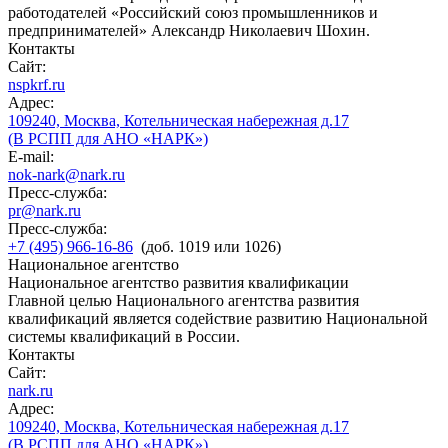
работодателей «Российский союз промышленников и
предпринимателей» Александр Николаевич Шохин.
Контакты
Сайт:
nspkrf.ru
Адрес:
109240, Москва, Котельническая набережная д.17
(В РСПП для АНО «НАРК»)
E-mail:
nok-nark@nark.ru
Пресс-служба:
pr@nark.ru
Пресс-служба:
+7 (495) 966-16-86
(доб. 1019 или 1026)
Национальное агентство
Национальное агентство развития квалификации
Главной целью Национального агентства развития
квалификаций является содействие развитию Национальной
системы квалификаций в России.
Контакты
Сайт:
nark.ru
Адрес:
109240, Москва, Котельническая набережная д.17
(В РСПП для АНО «НАРК»)