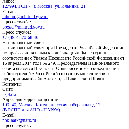
Адрес:
127994, ГСП-4, г. Москва, ул. Ильинка, 21
E-mail:
mintrud@mintrud.gov.ru
Пресс-служба:
pressa@mintrud.gov.ru
Пресс-служба:
+7 (495) 870-68-46
Национальный совет
Национальный совет при Президенте Российской Федерации
по профессиональным квалификациям был создан в
соответствии с Указом Президента Российской Федерации от
16 апреля 2014 года № 249. Председателем Национального
совета является Президент Общероссийского объединения
работодателей «Российский союз промышленников и
предпринимателей» Александр Николаевич Шохин.
Контакты
Сайт:
nspkrf.ru
Адрес для корреспонденции:
109240, Москва, Котельническая набережная д.17
(В РСПП для АНО «НАРК»)
E-mail:
nok-nark@nark.ru
Пресс-служба: