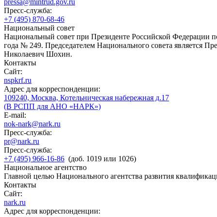
pressa@mintrud.gov.ru
Пресс-служба:
+7 (495) 870-68-46
Национальный совет
Национальный совет при Президенте Российской Федерации по
года № 249. Председателем Национального совета является П
Николаевич Шохин.
Контакты
Сайт:
nspkrf.ru
Адрес для корреспонденции:
109240, Москва, Котельническая набережная д.17
(В РСПП для АНО «НАРК»)
E-mail:
nok-nark@nark.ru
Пресс-служба:
pr@nark.ru
Пресс-служба:
+7 (495) 966-16-86
(доб. 1019 или 1026)
Национальное агентство
Главной целью Национального агентства развития квалификац
Контакты
Сайт:
nark.ru
Адрес для корреспонденции: