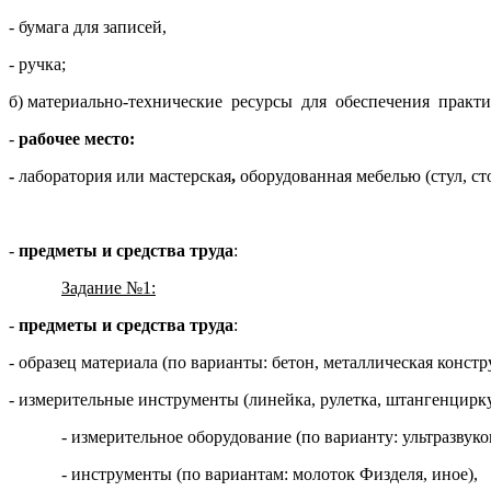
- бумага для записей,
- ручка;
б) материально-технические ресурсы для обеспечения практи
-
рабочее место:
-
лаборатория или мастерская
,
оборудованная мебелью (стул, сто
-
предметы и средства труда
:
Задание №1:
-
предметы и средства труда
:
- образец материала (по варианты: бетон, металлическая констр
- измерительные инструменты (линейка, рулетка, штангенциркул
- измерительное оборудование (по варианту: ультразвуков
- инструменты (по вариантам: молоток Физделя, иное),