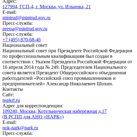
Адрес:
127994, ГСП-4, г. Москва, ул. Ильинка, 21
E-mail:
mintrud@mintrud.gov.ru
Пресс-служба:
pressa@mintrud.gov.ru
Пресс-служба:
+7 (495) 870-68-46
Национальный совет
Национальный совет при Президенте Российской Федерации
по профессиональным квалификациям был создан в
соответствии с Указом Президента Российской Федерации от
16 апреля 2014 года № 249. Председателем Национального
совета является Президент Общероссийского объединения
работодателей «Российский союз промышленников и
предпринимателей» Александр Николаевич Шохин.
Контакты
Сайт:
nspkrf.ru
Адрес для корреспонденции:
109240, Москва, Котельническая набережная д.17
(В РСПП для АНО «НАРК»)
E-mail:
nok-nark@nark.ru
Пресс-служба: