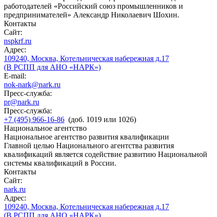
работодателей «Российский союз промышленников и
предпринимателей» Александр Николаевич Шохин.
Контакты
Сайт:
nspkrf.ru
Адрес:
109240, Москва, Котельническая набережная д.17
(В РСПП для АНО «НАРК»)
E-mail:
nok-nark@nark.ru
Пресс-служба:
pr@nark.ru
Пресс-служба:
+7 (495) 966-16-86
(доб. 1019 или 1026)
Национальное агентство
Национальное агентство развития квалификации
Главной целью Национального агентства развития
квалификаций является содействие развитию Национальной
системы квалификаций в России.
Контакты
Сайт:
nark.ru
Адрес:
109240, Москва, Котельническая набережная д.17
(В РСПП для АНО «НАРК»)