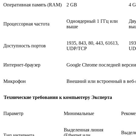
Оперативная память (RAM)
2 GB
4 
Одноядерный 1 ГГц или
Дву
Процессорная частота
выше
выш
1935, 843, 80, 443, 61613,
193
Доступность портов
UDP/TCP
UD
Интернет-браузер
Google Chrome последней верси
Микрофон
Внешний или встроенный в веб-
Технические требования к компьютеру Эксперта
Параметр
Минимальные
Реком
Выделенная линия
Выделе
Тип интернета
(Ethernet или