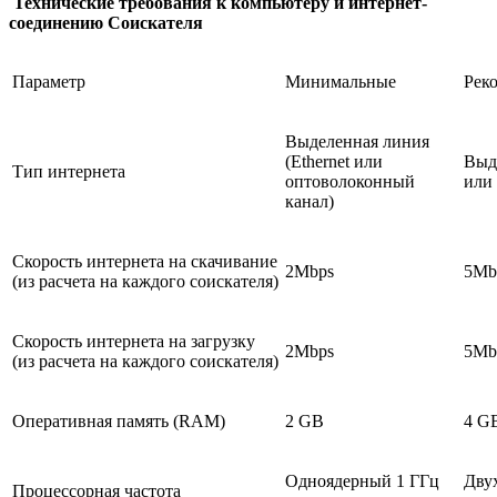
Технические требования к компьютеру и интернет-
соединению Соискателя
Параметр
Минимальные
Рек
Выделенная линия
(Ethernet или
Выде
Тип интернета
оптоволоконный
или
канал)
Скорость интернета на скачивание
2Mbps
5Mb
(из расчета на каждого соискателя)
Скорость интернета на загрузку
2Mbps
5Mb
(из расчета на каждого соискателя)
Оперативная память (RAM)
2 GB
4 G
Одноядерный 1 ГГц
Дву
Процессорная частота