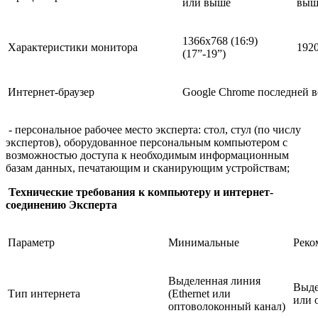
или выше
выше
1366х768 (16:9)
Характеристики монитора
1920
(17”-19”)
Интернет-браузер
Google Chrome последней 
- персональное рабочее место эксперта: стол, стул (по числу
экспертов), оборудованное персональным компьютером с
возможностью доступа к необходимым информационным
базам данных, печатающим и сканирующим устройствам;
Технические требования к компьютеру и интернет-
соединению Эксперта
Параметр
Минимальные
Реко
Выделенная линия
Выде
Тип интернета
(Ethernet или
или 
оптоволоконный канал)