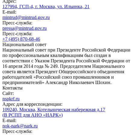
Адрес:
127994, ГСП-4, г. Москва, ул. Ильинка, 21
E-mail:
mintrud@mintrud.gov.ru
Пресс-служба:
pressa@mintrud.gov.ru
Пресс-служба:
+7 (495) 870-68-46
Национальный совет
Национальный совет при Президенте Российской Федерации
по профессиональным квалификациям был создан в
соответствии с Указом Президента Российской Федерации от
16 апреля 2014 года № 249. Председателем Национального
совета является Президент Общероссийского объединения
работодателей «Российский союз промышленников и
предпринимателей» Александр Николаевич Шохин.
Контакты
Сайт:
nspkrf.ru
Адрес для корреспонденции:
109240, Москва, Котельническая набережная д.17
(В РСПП для АНО «НАРК»)
E-mail:
nok-nark@nark.ru
Пресс-служба: