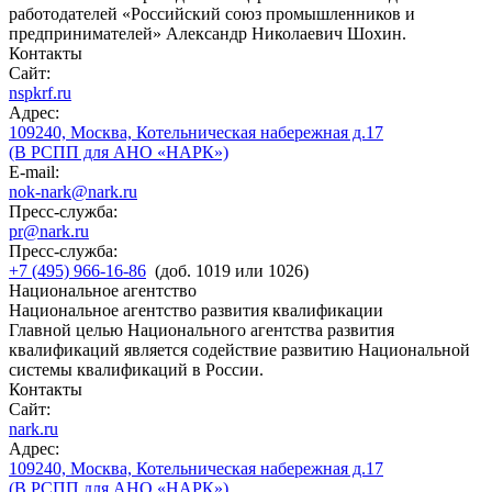
работодателей «Российский союз промышленников и
предпринимателей» Александр Николаевич Шохин.
Контакты
Сайт:
nspkrf.ru
Адрес:
109240, Москва, Котельническая набережная д.17
(В РСПП для АНО «НАРК»)
E-mail:
nok-nark@nark.ru
Пресс-служба:
pr@nark.ru
Пресс-служба:
+7 (495) 966-16-86
(доб. 1019 или 1026)
Национальное агентство
Национальное агентство развития квалификации
Главной целью Национального агентства развития
квалификаций является содействие развитию Национальной
системы квалификаций в России.
Контакты
Сайт:
nark.ru
Адрес:
109240, Москва, Котельническая набережная д.17
(В РСПП для АНО «НАРК»)