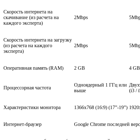
Скорость интернета на
скачивание (из расчета на
2Mbps
5Mb
каждого эксперта)
Скорость интернета на загрузку
(из расчета на каждого
2Mbps
5Mb
эксперта)
Оперативная память (RAM)
2 GB
4 GB
Одноядерный 1 ГГц или
Двух
Процессорная частота
выше
(i3 /
Характеристики монитора
1366х768 (16:9) (17”-19”)
1920х
Интернет-браузер
Google Chrome последней вер