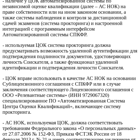
- наличие у ЦОК автоматизированной системы по
независимой оценке квалификации (далее – АС НОК) на
праве собственности или на ином законном основании, а
также системы наблюдения и контроля за дистанционной
сдачей экзаменов (система прокторинга) и настроенной
интеграцией с программным интерфейсом
Автоматизированной системы СПКФР.
- используемая ЦОК система прокторинга должна
предусматривать возможность удаленной аутентификации для
подтверждения подлинности документов, удостоверяющих
личность Соискателя, а также функционал удаленной
идентификации и подтверждения личности Соискателя.
- ЦОК вправе использовать в качестве АС НОК на основании
Сублицензионного соглашения с СПКФР или в случае
заключения соответствующего Лицензионного соглашения с
ООО «Релевантные системы» (ИНН 9729067320)
специализированное ПО «Автоматизированная Система
Центра Оценки Квалификаций», включающее систему
прокторинга.
- АС НОК, используемая ЦОК, должна соответствовать
требованиям Федерального закона «О персональных данных»
от 27.07.2006 № 152-ФЗ, Приказа ФСТЭК России от 18
февраля 2013 г. № 21 и иметь соответствующее заключение от