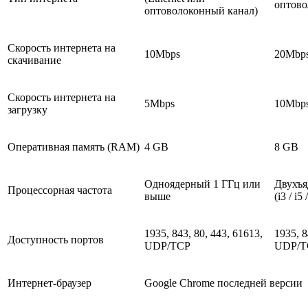
оптово
оптоволоконный канал)
Скорость интернета на
10Mbps
20Mbp
скачивание
Скорость интернета на
5Mbps
10Mbp
загрузку
Оперативная память (RAM)
4 GB
8 GB
Одноядерный 1 ГГц или
Двухъя
Процессорная частота
выше
(i3 / i
1935, 843, 80, 443, 61613,
1935, 8
Доступность портов
UDP/TCP
UDP/T
Интернет-браузер
Google Chrome последней версии