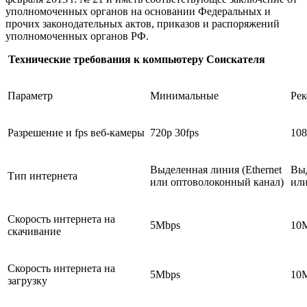
уполномоченных органов на основании Федеральных и
прочих законодательных актов, приказов и распоряжений
уполномоченных органов РФ.
Технические требования к компьютеру Соискателя
Параметр
Минимальные
Ре
Разрешение и fps веб-камеры
720p 30fps
108
Выделенная линия (Ethernet
Выд
Тип интернета
или оптоволоконный канал)
или
Скорость интернета на
5Mbps
10
скачивание
Скорость интернета на
5Mbps
10
загрузку