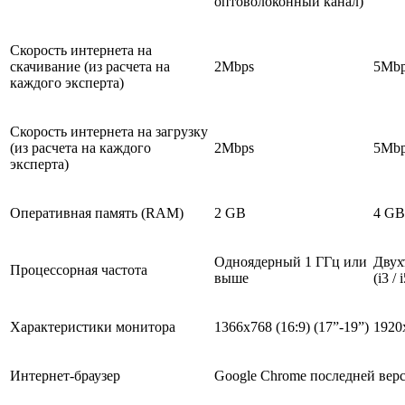
оптоволоконный канал)
Скорость интернета на
скачивание (из расчета на
2Mbps
5Mb
каждого эксперта)
Скорость интернета на загрузку
(из расчета на каждого
2Mbps
5Mb
эксперта)
Оперативная память (RAM)
2 GB
4 GB
Одноядерный 1 ГГц или
Двух
Процессорная частота
выше
(i3 /
Характеристики монитора
1366х768 (16:9) (17”-19”)
1920х
Интернет-браузер
Google Chrome последней вер