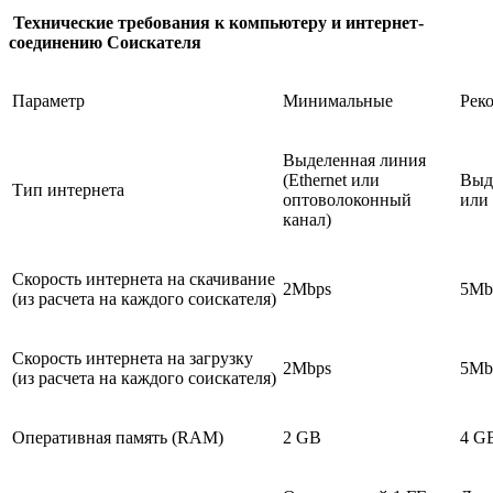
Технические требования к компьютеру и интернет-
соединению Соискателя
Параметр
Минимальные
Рек
Выделенная линия
(Ethernet или
Выде
Тип интернета
оптоволоконный
или
канал)
Скорость интернета на скачивание
2Mbps
5Mb
(из расчета на каждого соискателя)
Скорость интернета на загрузку
2Mbps
5Mb
(из расчета на каждого соискателя)
Оперативная память (RAM)
2 GB
4 G