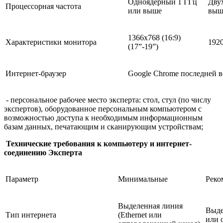
Одноядерный 1 ГГц
Дву
Процессорная частота
или выше
выше
1366х768 (16:9)
Характеристики монитора
1920
(17”-19”)
Интернет-браузер
Google Chrome последней 
- персональное рабочее место эксперта: стол, стул (по числу
экспертов), оборудованное персональным компьютером с
возможностью доступа к необходимым информационным
базам данных, печатающим и сканирующим устройствам;
Технические требования к компьютеру и интернет-
соединению Эксперта
Параметр
Минимальные
Реко
Выделенная линия
Выде
Тип интернета
(Ethernet или
или 