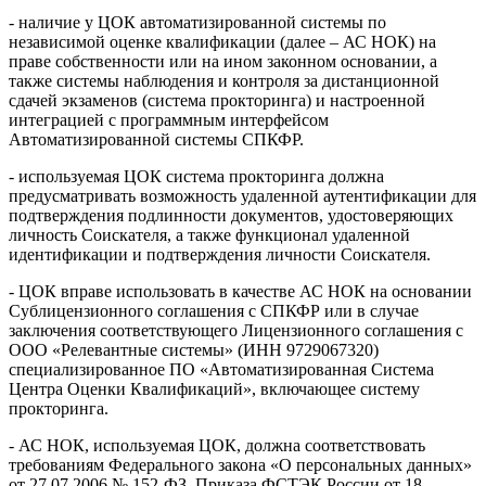
- наличие у ЦОК автоматизированной системы по
независимой оценке квалификации (далее – АС НОК) на
праве собственности или на ином законном основании, а
также системы наблюдения и контроля за дистанционной
сдачей экзаменов (система прокторинга) и настроенной
интеграцией с программным интерфейсом
Автоматизированной системы СПКФР.
- используемая ЦОК система прокторинга должна
предусматривать возможность удаленной аутентификации для
подтверждения подлинности документов, удостоверяющих
личность Соискателя, а также функционал удаленной
идентификации и подтверждения личности Соискателя.
- ЦОК вправе использовать в качестве АС НОК на основании
Сублицензионного соглашения с СПКФР или в случае
заключения соответствующего Лицензионного соглашения с
ООО «Релевантные системы» (ИНН 9729067320)
специализированное ПО «Автоматизированная Система
Центра Оценки Квалификаций», включающее систему
прокторинга.
- АС НОК, используемая ЦОК, должна соответствовать
требованиям Федерального закона «О персональных данных»
от 27.07.2006 № 152-ФЗ, Приказа ФСТЭК России от 18