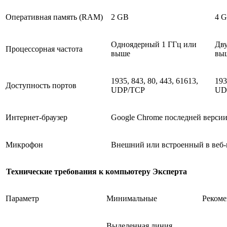
Оперативная память (RAM)
2 GB
4 
Одноядерный 1 ГГц или
Дву
Процессорная частота
выше
выш
1935, 843, 80, 443, 61613,
193
Доступность портов
UDP/TCP
UD
Интернет-браузер
Google Chrome последней верси
Микрофон
Внешний или встроенный в веб-
Технические требования к компьютеру Эксперта
Параметр
Минимальные
Реком
Выделенная линия