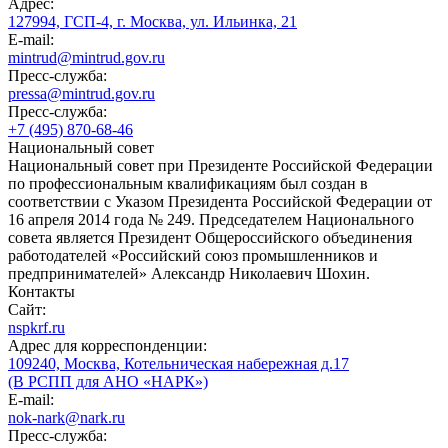
Адрес:
127994, ГСП-4, г. Москва, ул. Ильинка, 21
E-mail:
mintrud@mintrud.gov.ru
Пресс-служба:
pressa@mintrud.gov.ru
Пресс-служба:
+7 (495) 870-68-46
Национальный совет
Национальный совет при Президенте Российской Федерации
по профессиональным квалификациям был создан в
соответствии с Указом Президента Российской Федерации от
16 апреля 2014 года № 249. Председателем Национального
совета является Президент Общероссийского объединения
работодателей «Российский союз промышленников и
предпринимателей» Александр Николаевич Шохин.
Контакты
Сайт:
nspkrf.ru
Адрес для корреспонденции:
109240, Москва, Котельническая набережная д.17
(В РСПП для АНО «НАРК»)
E-mail:
nok-nark@nark.ru
Пресс-служба: