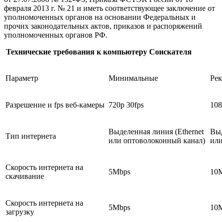
февраля 2013 г. № 21 и иметь соответствующее заключение от
уполномоченных органов на основании Федеральных и
прочих законодательных актов, приказов и распоряжений
уполномоченных органов РФ.
Технические требования к компьютеру Соискателя
Параметр
Минимальные
Ре
Разрешение и fps веб-камеры
720p 30fps
108
Выделенная линия (Ethernet
Выд
Тип интернета
или оптоволоконный канал)
или
Скорость интернета на
5Mbps
10
скачивание
Скорость интернета на
5Mbps
10
загрузку