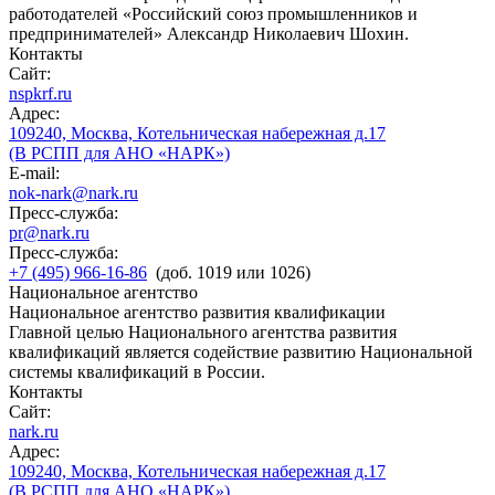
работодателей «Российский союз промышленников и
предпринимателей» Александр Николаевич Шохин.
Контакты
Сайт:
nspkrf.ru
Адрес:
109240, Москва, Котельническая набережная д.17
(В РСПП для АНО «НАРК»)
E-mail:
nok-nark@nark.ru
Пресс-служба:
pr@nark.ru
Пресс-служба:
+7 (495) 966-16-86
(доб. 1019 или 1026)
Национальное агентство
Национальное агентство развития квалификации
Главной целью Национального агентства развития
квалификаций является содействие развитию Национальной
системы квалификаций в России.
Контакты
Сайт:
nark.ru
Адрес:
109240, Москва, Котельническая набережная д.17
(В РСПП для АНО «НАРК»)