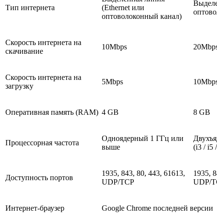
Выделе
Тип интернета
(Ethernet или
оптово
оптоволоконный канал)
Скорость интернета на
10Mbps
20Mbp
скачивание
Скорость интернета на
5Mbps
10Mbp
загрузку
Оперативная память (RAM)
4 GB
8 GB
Одноядерный 1 ГГц или
Двухъя
Процессорная частота
выше
(i3 / i
1935, 843, 80, 443, 61613,
1935, 8
Доступность портов
UDP/TCP
UDP/T
Интернет-браузер
Google Chrome последней версии