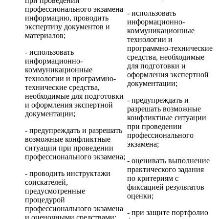
при проведении
профессионального экзамена
- использовать
информацию, проводить
информационно-
экспертизу документов и
коммуникационные
материалов;
технологии и
программно-технические
- использовать
средства, необходимые
информационно-
для подготовки и
коммуникационные
оформления экспертной
технологии и программно-
документации;
технические средства,
необходимые для подготовки
- предупреждать и
и оформления экспертной
разрешать возможные
документации;
конфликтные ситуации
при проведении
- предупреждать и разрешать
профессионального
возможные конфликтные
экзамена;
ситуации при проведении
профессионального экзамена;
- оценивать выполнение
практического задания
- проводить инструктажи
по критериям с
соискателей,
фиксацией результатов
предусмотренные
оценки;
процедурой
профессионального экзамена
- при защите портфолио
и оценочными средствами;