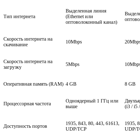
Выделенная линия
Выделе
Тип интернета
(Ethernet или
оптово
оптоволоконный канал)
Скорость интернета на
10Mbps
20Mbp
скачивание
Скорость интернета на
5Mbps
10Mbp
загрузку
Оперативная память (RAM)
4 GB
8 GB
Одноядерный 1 ГГц или
Двухъя
Процессорная частота
выше
(i3 / i
1935, 843, 80, 443, 61613,
1935, 8
Доступность портов
UDP/TCP
UDP/T