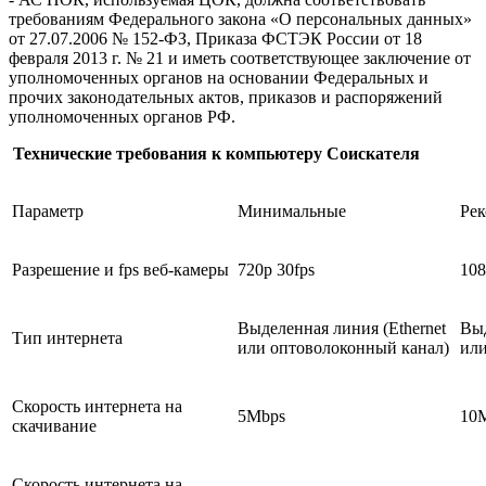
требованиям Федерального закона «О персональных данных»
от 27.07.2006 № 152-ФЗ, Приказа ФСТЭК России от 18
февраля 2013 г. № 21 и иметь соответствующее заключение от
уполномоченных органов на основании Федеральных и
прочих законодательных актов, приказов и распоряжений
уполномоченных органов РФ.
Технические требования к компьютеру Соискателя
Параметр
Минимальные
Ре
Разрешение и fps веб-камеры
720p 30fps
108
Выделенная линия (Ethernet
Выд
Тип интернета
или оптоволоконный канал)
или
Скорость интернета на
5Mbps
10
скачивание
Скорость интернета на