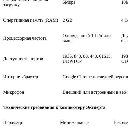
5Mbps
10
загрузку
Оперативная память (RAM)
2 GB
4 
Одноядерный 1 ГГц или
Дву
Процессорная частота
выше
выш
1935, 843, 80, 443, 61613,
193
Доступность портов
UDP/TCP
UD
Интернет-браузер
Google Chrome последней верси
Микрофон
Внешний или встроенный в веб-
Технические требования к компьютеру Эксперта
Параметр
Минимальные
Реком