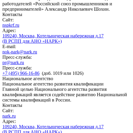
работодателей «Российский союз промышленников и
предпринимателей» Александр Николаевич Шохин.
Контакты
Сайт:
nspkrf.ru
Адрес:
109240, Москва, Котельническая набережная д.17
(В РСПП для АНО «НАРК»)
E-mail:
nok-nark@nark.ru
Пресс-служба:
pr@nark.ru
Пресс-служба:
+7 (495) 966-16-86
(доб. 1019 или 1026)
Национальное агентство
Национальное агентство развития квалификации
Главной целью Национального агентства развития
квалификаций является содействие развитию Национальной
системы квалификаций в России.
Контакты
Сайт:
nark.ru
Адрес:
109240, Москва, Котельническая набережная д.17
(В РСПП для АНО «НАРК»)