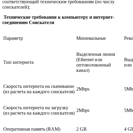
соответствующий техническим требованиям (по числу
соискателей);
Технические требования к компьютеру и интернет-
соединению Соискателя
Параметр
Минимальные
Рек
Выделенная линия
(Ethernet или
Выде
Тип интернета
оптоволоконный
или
канал)
Скорость интернета на скачивание
2Mbps
5Mb
(из расчета на каждого соискателя)
Скорость интернета на загрузку
2Mbps
5Mb
(из расчета на каждого соискателя)
Оперативная память (RAM)
2 GB
4 G