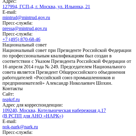
Адрес:
127994, ГСП-4, г. Москва, ул. Ильинка, 21
E-mail:
mintrud@mintrud.gov.ru
Пресс-служба:
pressa@mintrud.gov.ru
Пресс-служба:
+7 (495) 870-68-46
Национальный совет
Национальный совет при Президенте Российской Федерации
по профессиональным квалификациям был создан в
соответствии с Указом Президента Российской Федерации от
16 апреля 2014 года № 249. Председателем Национального
совета является Президент Общероссийского объединения
работодателей «Российский союз промышленников и
предпринимателей» Александр Николаевич Шохин.
Контакты
Сайт:
nspkrf.ru
Адрес для корреспонденции:
109240, Москва, Котельническая набережная д.17
(В РСПП для АНО «НАРК»)
E-mail:
nok-nark@nark.ru
Пресс-служба: