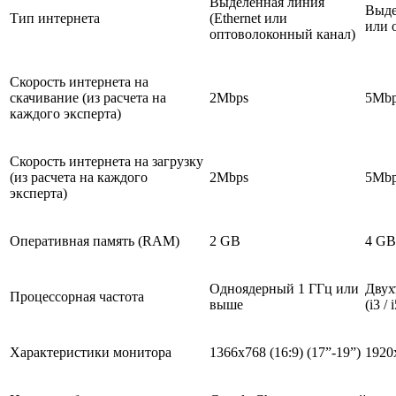
Выделенная линия
Выде
Тип интернета
(Ethernet или
или 
оптоволоконный канал)
Скорость интернета на
скачивание (из расчета на
2Mbps
5Mb
каждого эксперта)
Скорость интернета на загрузку
(из расчета на каждого
2Mbps
5Mb
эксперта)
Оперативная память (RAM)
2 GB
4 GB
Одноядерный 1 ГГц или
Двух
Процессорная частота
выше
(i3 /
Характеристики монитора
1366х768 (16:9) (17”-19”)
1920х