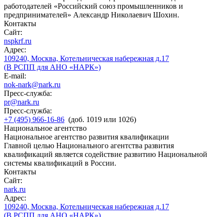
работодателей «Российский союз промышленников и
предпринимателей» Александр Николаевич Шохин.
Контакты
Сайт:
nspkrf.ru
Адрес:
109240, Москва, Котельническая набережная д.17
(В РСПП для АНО «НАРК»)
E-mail:
nok-nark@nark.ru
Пресс-служба:
pr@nark.ru
Пресс-служба:
+7 (495) 966-16-86
(доб. 1019 или 1026)
Национальное агентство
Национальное агентство развития квалификации
Главной целью Национального агентства развития
квалификаций является содействие развитию Национальной
системы квалификаций в России.
Контакты
Сайт:
nark.ru
Адрес:
109240, Москва, Котельническая набережная д.17
(В РСПП для АНО «НАРК»)