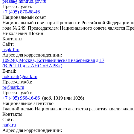
pressa@mintrud.gov.ru
Пресс-служба:
+7 (495) 870-68-46
Национальный совет
Национальный совет при Президенте Российской Федерации по
года № 249. Председателем Национального совета является П
Николаевич Шохин.
Контакты
Сайт:
nspkrf.ru
Адрес для корреспонденции:
109240, Москва, Котельническая набережная д.17
(В РСПП для АНО «НАРК»)
E-mail:
nok-nark@nark.ru
Пресс-служба:
pr@nark.ru
Пресс-служба:
+7 (495) 966-16-86
(доб. 1019 или 1026)
Национальное агентство
Главной целью Национального агентства развития квалификац
Контакты
Сайт:
nark.ru
Адрес для корреспонденции: