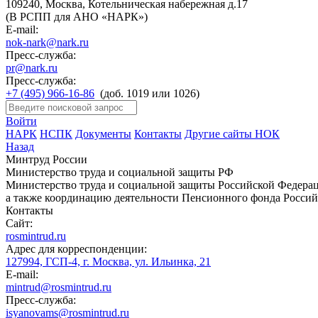
109240, Москва, Котельническая набережная д.17
(В РСПП для АНО «НАРК»)
E-mail:
nok-nark@nark.ru
Пресс-служба:
pr@nark.ru
Пресс-служба:
+7 (495) 966-16-86
(доб. 1019 или 1026)
Войти
НАРК
НСПК
Документы
Контакты
Другие сайты НОК
Назад
Минтруд России
Министерство труда и социальной защиты РФ
Министерство труда и социальной защиты Российской Федераци
а также координацию деятельности Пенсионного фонда Россий
Контакты
Сайт:
rosmintrud.ru
Адрес для корреспонденции:
127994, ГСП-4, г. Москва, ул. Ильинка, 21
E-mail:
mintrud@rosmintrud.ru
Пресс-служба:
isyanovams@rosmintrud.ru