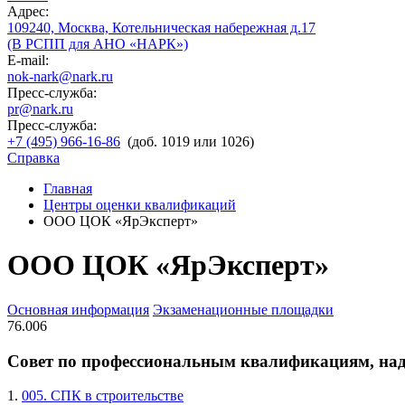
Адрес:
109240, Москва, Котельническая набережная д.17
(В РСПП для АНО «НАРК»)
E-mail:
nok-nark@nark.ru
Пресс-служба:
pr@nark.ru
Пресс-служба:
+7 (495) 966-16-86
(доб. 1019 или 1026)
Справка
Главная
Центры оценки квалификаций
ООО ЦОК «ЯрЭксперт»
ООО ЦОК «ЯрЭксперт»
Основная информация
Экзаменационные площадки
76.006
Совет по профессиональным квалификациям, на
1.
005. СПК в строительстве