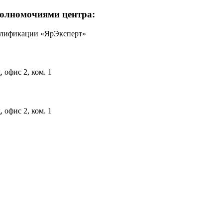
полномочиями центра:
валификации «ЯрЭксперт»
, офис 2, ком. 1
, офис 2, ком. 1