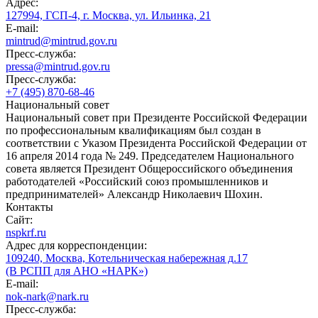
Адрес:
127994, ГСП-4, г. Москва, ул. Ильинка, 21
E-mail:
mintrud@mintrud.gov.ru
Пресс-служба:
pressa@mintrud.gov.ru
Пресс-служба:
+7 (495) 870-68-46
Национальный совет
Национальный совет при Президенте Российской Федерации
по профессиональным квалификациям был создан в
соответствии с Указом Президента Российской Федерации от
16 апреля 2014 года № 249. Председателем Национального
совета является Президент Общероссийского объединения
работодателей «Российский союз промышленников и
предпринимателей» Александр Николаевич Шохин.
Контакты
Сайт:
nspkrf.ru
Адрес для корреспонденции:
109240, Москва, Котельническая набережная д.17
(В РСПП для АНО «НАРК»)
E-mail:
nok-nark@nark.ru
Пресс-служба: