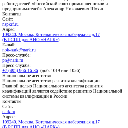
работодателей «Российский союз промышленников и
предпринимателей» Александр Николаевич Шохин.
Контакты
Сайт:
nspkrf.ru
Адрес:
109240, Москва, Котельническая набережная д.17
(В РСПП для АНО «НАРК»)
E-mail:
nok-nark@nark.ru
Пресс-служба:
pr@nark.ru
Пресс-служба:
+7 (495) 966-16-86
(доб. 1019 или 1026)
Национальное агентство
Национальное агентство развития квалификации
Главной целью Национального агентства развития
квалификаций является содействие развитию Национальной
системы квалификаций в России.
Контакты
Сайт:
nark.ru
Адрес:
109240, Москва, Котельническая набережная д.17
(В РСПП для АНО «НАРК»)