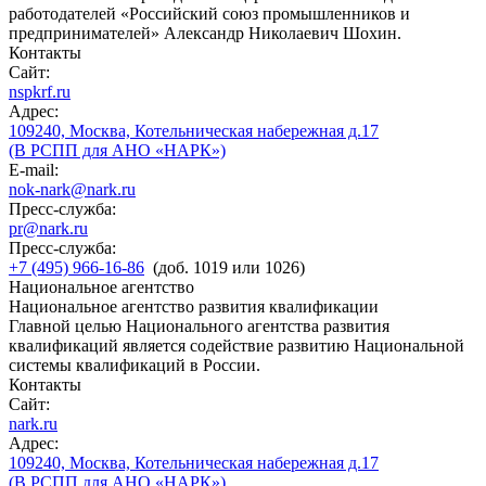
работодателей «Российский союз промышленников и
предпринимателей» Александр Николаевич Шохин.
Контакты
Сайт:
nspkrf.ru
Адрес:
109240, Москва, Котельническая набережная д.17
(В РСПП для АНО «НАРК»)
E-mail:
nok-nark@nark.ru
Пресс-служба:
pr@nark.ru
Пресс-служба:
+7 (495) 966-16-86
(доб. 1019 или 1026)
Национальное агентство
Национальное агентство развития квалификации
Главной целью Национального агентства развития
квалификаций является содействие развитию Национальной
системы квалификаций в России.
Контакты
Сайт:
nark.ru
Адрес:
109240, Москва, Котельническая набережная д.17
(В РСПП для АНО «НАРК»)