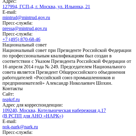
Адрес:
127994, ГСП-4, г. Москва, ул. Ильинка, 21
E-mail:
mintrud@mintrud.gov.ru
Пресс-служба:
pressa@mintrud.gov.ru
Пресс-служба:
+7 (495) 870-68-46
Национальный совет
Национальный совет при Президенте Российской Федерации
по профессиональным квалификациям был создан в
соответствии с Указом Президента Российской Федерации от
16 апреля 2014 года № 249. Председателем Национального
совета является Президент Общероссийского объединения
работодателей «Российский союз промышленников и
предпринимателей» Александр Николаевич Шохин.
Контакты
Сайт:
nspkrf.ru
Адрес для корреспонденции:
109240, Москва, Котельническая набережная д.17
(В РСПП для АНО «НАРК»)
E-mail:
nok-nark@nark.ru
Пресс-служба: