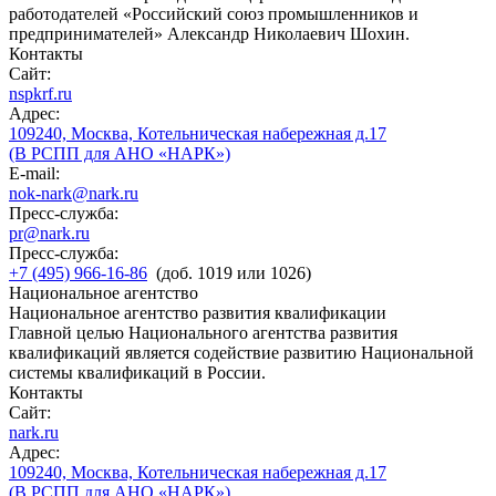
работодателей «Российский союз промышленников и
предпринимателей» Александр Николаевич Шохин.
Контакты
Сайт:
nspkrf.ru
Адрес:
109240, Москва, Котельническая набережная д.17
(В РСПП для АНО «НАРК»)
E-mail:
nok-nark@nark.ru
Пресс-служба:
pr@nark.ru
Пресс-служба:
+7 (495) 966-16-86
(доб. 1019 или 1026)
Национальное агентство
Национальное агентство развития квалификации
Главной целью Национального агентства развития
квалификаций является содействие развитию Национальной
системы квалификаций в России.
Контакты
Сайт:
nark.ru
Адрес:
109240, Москва, Котельническая набережная д.17
(В РСПП для АНО «НАРК»)