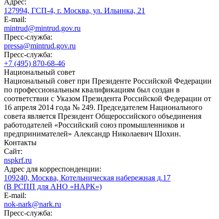
Адрес:
127994, ГСП-4, г. Москва, ул. Ильинка, 21
E-mail:
mintrud@mintrud.gov.ru
Пресс-служба:
pressa@mintrud.gov.ru
Пресс-служба:
+7 (495) 870-68-46
Национальный совет
Национальный совет при Президенте Российской Федерации
по профессиональным квалификациям был создан в
соответствии с Указом Президента Российской Федерации от
16 апреля 2014 года № 249. Председателем Национального
совета является Президент Общероссийского объединения
работодателей «Российский союз промышленников и
предпринимателей» Александр Николаевич Шохин.
Контакты
Сайт:
nspkrf.ru
Адрес для корреспонденции:
109240, Москва, Котельническая набережная д.17
(В РСПП для АНО «НАРК»)
E-mail:
nok-nark@nark.ru
Пресс-служба: